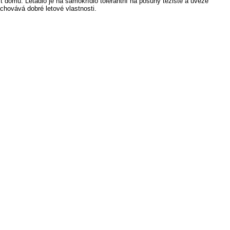
ít domů. Letadlo je na samokřídlo tolerantní na posuny těžiště a uveze
chovává dobré letové vlastnosti.