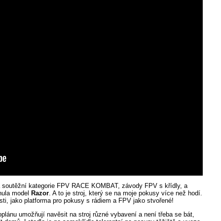
á soutěžní kategorie FPV RACE KOMBAT, závody FPV s křídly, a
inula model
Razor
. A to je stroj, který se na moje pokusy více než hodí.
ti, jako platforma pro pokusy s rádiem a FPV jako stvořené!
lánu umožňují navěsit na stroj různé vybavení a není třeba se bát,