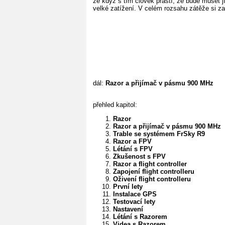
že když s tím člověk praští, že bude muset j
velké zatížení. V celém rozsahu zátěže si za
dál:
Razor a přijímač v pásmu 900 MHz
přehled kapitol:
Razor
Razor a přijímač v pásmu 900 MHz
Trable se systémem FrSky R9
Razor a FPV
Létání s FPV
Zkušenost s FPV
Razor a flight controller
Zapojení flight controlleru
Oživení flight controlleru
První lety
Instalace GPS
Testovací lety
Nastavení
Létání s Razorem
Videa s Razorem