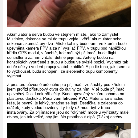
Akumulátor a serva budou ve stejném místě, jako to zamýšlel
Multiplex, dokonce se mi do trupu vejde i větší akumulátor nebo
dokonce akumulátory dva. Místo kabiny bude rám, ve kterém bude
upevněna kamera FPV a za ní vysílač FPV, v trupu pod náběžkou
křídla GPS modul, v šachtě, kde měl být přijímač, bude flight
controller a za ním v další dutině přijímač. Antény budou na
konzolkách vystrčené z trupu a budou ve svislé pozici. Vychází tak
dobře délky i vedení propojovacích kablíků. A podle toho, jak jsem si
to vyzkoušel, budu schopen i ze slepeného trupu komponenty
vyjmout.
Z prostoru původně určeného pro přijímač - ze šachty pod křídlem
jsem prořízl přístupový otvor do dutiny za ním. V té bude přijímač
upevněný Dual Lock hříbečky. Bude upevněný vzhůru nohama na
plastovou destičku. Používám
lehčené PVC
. Materiál se snadno
řeže, je pevný, je lehký, snadno se lepí. Destička je zalepena do
drážek, kudy vedou bovdeny. Ty tedy už musí být v trupu
instalovány. Za přijímačem jsou do "okýnek" modelu vyříznuty malé
otvory, jen tak velké, aby jimi šlo protáhnout dipól (T-čko) antény.