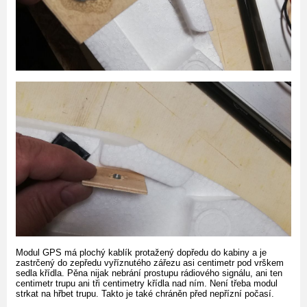
Modul GPS má plochý kablík protažený dopředu do kabiny a je
zastrčený do zepředu vyříznutého zářezu asi centimetr pod vrškem
sedla křídla. Pěna nijak nebrání prostupu rádiového signálu, ani ten
centimetr trupu ani tři centimetry křídla nad ním. Není třeba modul
strkat na hřbet trupu. Takto je také chráněn před nepřízní počasí.