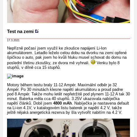
Test na zemi
17.3.2021
Nepřízně počasí jsem využil ke zkoušce napájení Li-Ion
akumulátorem. Letadlo leželo celou dobu na dvorku na zemi opřené
špičkou o auto, pak jsem ho kvůli hluku musel schovat do domu na
poslední třetinu zkoušky, ze dvora mě vyhnali.
Venku bylo 8
stupňů, v dílně cca 15 stupňů.
Motory během testu braly 11-12 Ampér. Maximální odběr je 32
Ampér. Po 30 minutách klesne napětí akumulátoru a proud padne
pod 8 Ampér. Takže mohu letět nepřetržitě pod plynem 11-12 A tak 30
minut. Baterka měla cca 40 stupňů. 3.25V ukazovala nabíječka
napětí článků. Dobil jsem
4800 mAh
. Nabíječka je nastavena default
na Li-ion 4.1V, v katalogovém listu baterek je napětí 4.2 V, takže
ještě nějaká anergetická rezerva by šla vytvořit nabitím na 4.2 V.