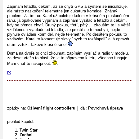
Zapínám letadlo, čekám, až se chytí GPS a systém se inicializuje,
ale místo naskočení telemetrie jen cukatura kormidel. Známý
problém. Zatím, co Karel už poletuje kolem v krásném prosluněném
ránu, já opakovaně vypínám a zapínám vysílač a letadlo a čekám,
kdy se přenos chytí. Druhý pokus, třetí, pátý ... zkouším to i s větší
vzdáleností vysílače od letadla, ale prostě se to nechytí, nejde
plynule ovládání kormidel, nejde telemetrie. Po desátém pokusu to
vzdávám. Karel to komentuje slovy "bych to rozšlapal!" a já opravdu
cítím vztek. Takové krásné ráno!
Doma na dvoře to chci zkoumat, zapínám vysílač a rádio v modelu,
za deset vteřin to hlásí, že je to připraveno k letu, všechno funguje.
Mám chuť to nakopnout.
.
zpátky na:
Oživení flight controlleru
│ dál:
Povrchová úprava
přehled kapitol:
Twin Star
Zadání