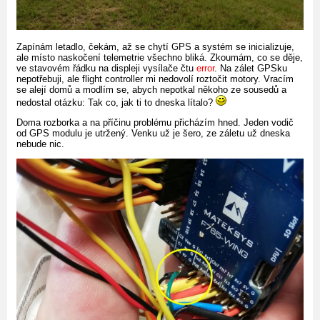
Zapínám letadlo, čekám, až se chytí GPS a systém se inicializuje,
ale místo naskočení telemetrie všechno bliká. Zkoumám, co se děje,
ve stavovém řádku na displeji vysílače čtu
error
. Na zálet GPSku
nepotřebuji, ale flight controller mi nedovolí roztočit motory. Vracím
se alejí domů a modlím se, abych nepotkal někoho ze sousedů a
nedostal otázku: Tak co, jak ti to dneska lítalo?
Doma rozborka a na příčinu problému přicházím hned. Jeden vodič
od GPS modulu je utržený. Venku už je šero, ze záletu už dneska
nebude nic.