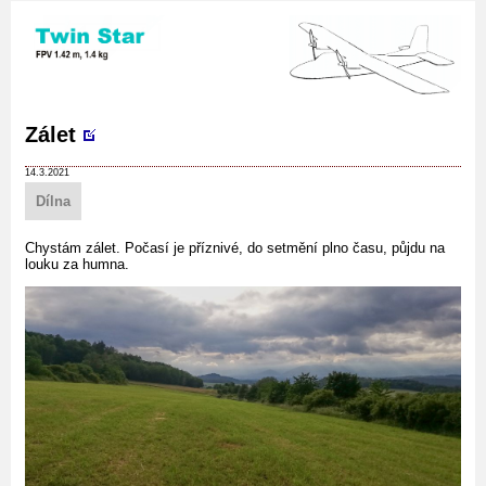
Zálet
14.3.2021
Dílna
Chystám zálet. Počasí je příznivé, do setmění plno času, půjdu na
louku za humna.