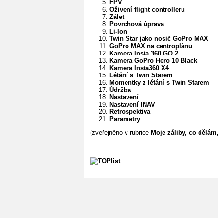
FPV
Oživení flight controlleru
Zálet
Povrchová úprava
Li-Ion
Twin Star jako nosič GoPro MAX
GoPro MAX na centroplánu
Kamera Insta 360 GO 2
Kamera GoPro Hero 10 Black
Kamera Insta360 X4
Létání s Twin Starem
Momentky z létání s Twin Starem
Údržba
Nastavení
Nastavení INAV
Retrospektiva
Parametry
(zveřejněno v rubrice
Moje záliby, co dělám, 