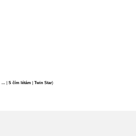
...
|
S čím létám
|
Twin Star
)