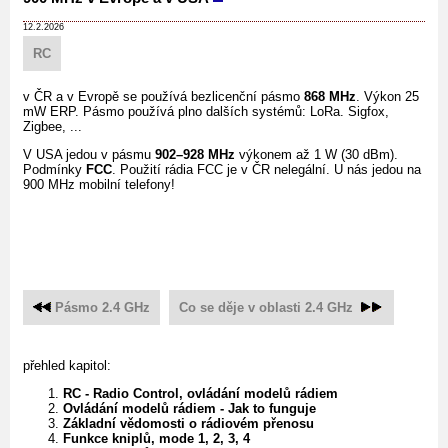
12.2.2026
RC
v ČR a v Evropě se používá bezlicenční pásmo
868 MHz
. Výkon 25
mW ERP. Pásmo používá plno dalších systémů: LoRa. Sigfox,
Zigbee, ...
V USA jedou v pásmu
902–928 MHz
výkonem až 1 W (30 dBm).
Podmínky
FCC
. Použití rádia FCC je v ČR nelegální. U nás jedou na
900 MHz mobilní telefony!
Pásmo 2.4 GHz
Co se děje v oblasti 2.4 GHz
přehled kapitol:
RC - Radio Control, ovládání modelů rádiem
Ovládání modelů rádiem - Jak to funguje
Základní vědomosti o rádiovém přenosu
Funkce kniplů, mode 1, 2, 3, 4