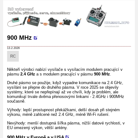
900 MHz
13.2.2026
RC
Někteří výrobci nabízí vysílače s vysílacím modulem pracující v
pásmu
2.4 GHz
a s modulem pracující v pásmu
900 MHz
.
Druhé pásmo se použije, když vypadne komunikace na 2.4 GHz,
vysílání se přepne do druhého pásma. V roce 2025 se objevily
systémy, které se nepřepínají až ve chvíli, kdy je problém, ale
komunikují trvale dvěma přenosovými linkami - 2.4GHz i 900MHz
současně.
Výhody: lepší prostupnost překážkami, delší dosah při stejném
výkonu, méně zahlcené než 2.4 GHz, méně Wi-Fi rušení.
Nevýhody: menší dostupná šířka pásma, nižší datové rychlosti, v
EU omezený výkon, větší antény.
900 MHz v Evropě a v USA