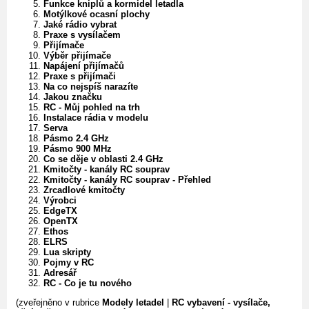
Funkce kniplů a kormidel letadla
Motýlkové ocasní plochy
Jaké rádio vybrat
Praxe s vysílačem
Přijímače
Výběr přijímače
Napájení přijímačů
Praxe s přijímači
Na co nejspíš narazíte
Jakou značku
RC - Můj pohled na trh
Instalace rádia v modelu
Serva
Pásmo 2.4 GHz
Pásmo 900 MHz
Co se děje v oblasti 2.4 GHz
Kmitočty - kanály RC souprav
Kmitočty - kanály RC souprav - Přehled
Zrcadlové kmitočty
Výrobci
EdgeTX
OpenTX
Ethos
ELRS
Lua skripty
Pojmy v RC
Adresář
RC - Co je tu nového
(zveřejněno v rubrice
Modely letadel
|
RC vybavení - vysílače,