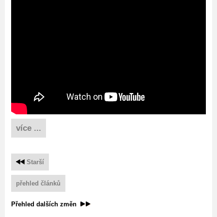
více ...
Starší
přehled článků
Přehled dalších změn