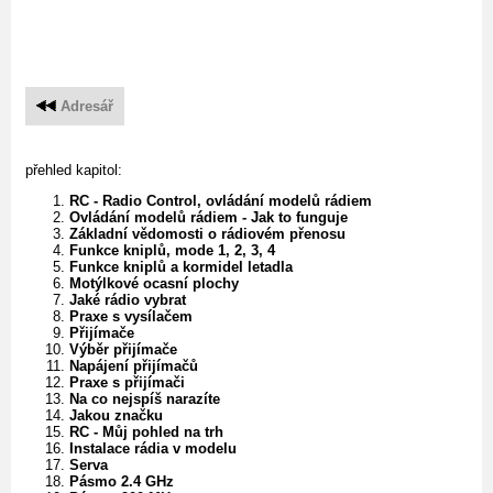
Adresář
přehled kapitol:
RC - Radio Control, ovládání modelů rádiem
Ovládání modelů rádiem - Jak to funguje
Základní vědomosti o rádiovém přenosu
Funkce kniplů, mode 1, 2, 3, 4
Funkce kniplů a kormidel letadla
Motýlkové ocasní plochy
Jaké rádio vybrat
Praxe s vysílačem
Přijímače
Výběr přijímače
Napájení přijímačů
Praxe s přijímači
Na co nejspíš narazíte
Jakou značku
RC - Můj pohled na trh
Instalace rádia v modelu
Serva
Pásmo 2.4 GHz