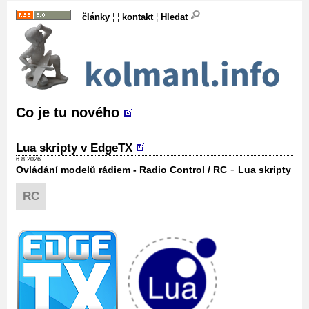
články
¦ ¦
kontakt
¦
Hledat
Co je tu nového
Lua skripty v EdgeTX
6.8.2026
-
Ovládání modelů rádiem - Radio Control / RC
Lua skripty
RC