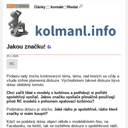
články
¦ ¦
kontakt
¦
Hledat
Jakou značku!
25.1.2025
RC
Proberu tady trochu kontroverzní téma, téma, nad kterým se vždy a
všude strhne plamenná diskuze. Východiskem takové diskuze bývá
dotaz obdobný tomuto:
Chci začít létat s modely s turbínou a potřebuji si pořídit
spolehlivý vysílač. Jakou značku vysílače převážně používají
piloti RC modelů s pohonem spalovací turbínou?
Podstatou dotazu je otázka:
Jaké rádio je spolehlivé, rádio které
značky si mám koupit?
Když se podobný dotaz objeví někde v modelářském fóru, na
Facebooku, na letišti, tak se rozběhne diskuze o spolehlivosti rádií,