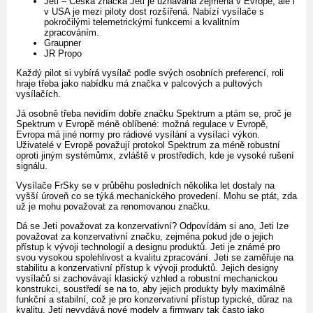
Jeti – Česká značka Jeti je uznávaná zejména v Evropě, ale i
v USA je mezi piloty dost rozšířená. Nabízí vysílače s
pokročilými telemetrickými funkcemi a kvalitním
zpracováním.
Graupner
JR Propo
Každý pilot si vybírá vysílač podle svých osobních preferencí, roli
hraje třeba jako nabídku má značka v palcových a pultových
vysílačích.
Já osobně třeba nevidím dobře značku Spektrum a ptám se, proč je
Spektrum v Evropě méně oblíbené: možná regulace v Evropě,
Evropa má jiné normy pro rádiové vysílání a vysílací výkon.
Uživatelé v Evropě považují protokol Spektrum za méně robustní
oproti jiným systémůmx, zvláště v prostředích, kde je vysoké rušení
signálu.
Vysílače FrSky se v průběhu posledních několika let dostaly na
vyšší úroveň co se týká mechanického provedení. Mohu se ptát, zda
už je mohu považovat za renomovanou značku.
Dá se Jeti považovat za konzervativní? Odpovídám si ano, Jeti lze
považovat za konzervativní značku, zejména pokud jde o jejich
přístup k vývoji technologií a designu produktů. Jeti je známé pro
svou vysokou spolehlivost a kvalitu zpracování. Jeti se zaměřuje na
stabilitu a konzervativní přístup k vývoji produktů. Jejich designy
vysílačů si zachovávají klasický vzhled a robustní mechanickou
konstrukci, soustředí se na to, aby jejich produkty byly maximálně
funkční a stabilní, což je pro konzervativní přístup typické, důraz na
kvalitu. Jeti nevydává nové modely a firmwary tak často jako