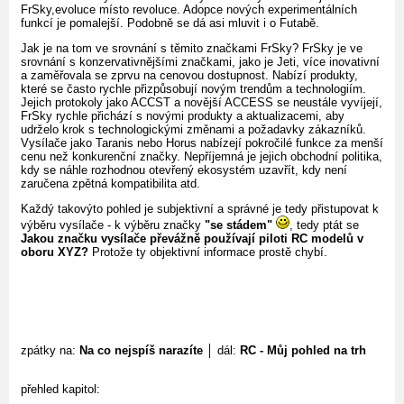
FrSky,evoluce místo revoluce. Adopce nových experimentálních
funkcí je pomalejší. Podobně se dá asi mluvit i o Futabě.
Jak je na tom ve srovnání s těmito značkami FrSky? FrSky je ve
srovnání s konzervativnějšími značkami, jako je Jeti, více inovativní
a zaměřovala se zprvu na cenovou dostupnost. Nabízí produkty,
které se často rychle přizpůsobují novým trendům a technologiím.
Jejich protokoly jako ACCST a novější ACCESS se neustále vyvíjejí,
FrSky rychle přichází s novými produkty a aktualizacemi, aby
udrželo krok s technologickými změnami a požadavky zákazníků.
Vysílače jako Taranis nebo Horus nabízejí pokročilé funkce za menší
cenu než konkurenční značky. Nepříjemná je jejich obchodní politika,
kdy se náhle rozhodnou otevřený ekosystém uzavřít, kdy není
zaručena zpětná kompatibilita atd.
Každý takovýto pohled je subjektivní a správné je tedy přistupovat k
výběru vysílače - k výběru značky
"se stádem"
, tedy ptát se
Jakou značku vysílače převážně používají piloti RC modelů v
oboru XYZ?
Protože ty objektivní informace prostě chybí.
zpátky na:
Na co nejspíš narazíte
│ dál:
RC - Můj pohled na trh
přehled kapitol: