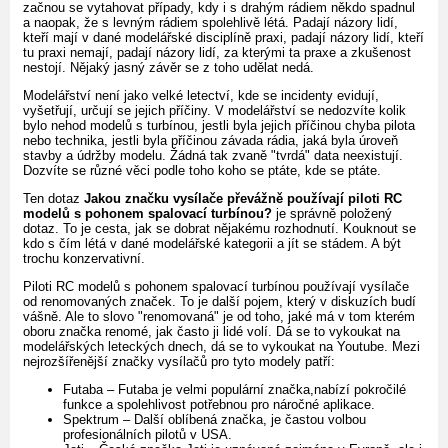
začnou se vytahovat případy, kdy i s drahým rádiem někdo spadnul
a naopak, že s levným rádiem spolehlivě létá. Padají názory lidí,
kteří mají v dané modelářské disciplíně praxi, padají názory lidí, kteří
tu praxi nemají, padají názory lidí, za kterými ta praxe a zkušenost
nestojí. Nějaký jasný závěr se z toho udělat nedá.
Modelářství není jako velké letectví, kde se incidenty evidují,
vyšetřují, určují se jejich příčiny. V modelářství se nedozvíte kolik
bylo nehod modelů s turbínou, jestli byla jejich příčinou chyba pilota
nebo technika, jestli byla příčinou závada rádia, jaká byla úroveň
stavby a údržby modelu. Žádná tak zvaně "tvrdá" data neexistují.
Dozvíte se různé věci podle toho koho se ptáte, kde se ptáte.
Ten dotaz
Jakou značku vysílače převážně používají piloti RC
modelů s pohonem spalovací turbínou?
je správně položený
dotaz. To je cesta, jak se dobrat nějakému rozhodnutí. Kouknout se
kdo s čím létá v dané modelářské kategorii a jít se stádem. A být
trochu konzervativní.
Piloti RC modelů s pohonem spalovací turbínou používají vysílače
od renomovaných značek. To je další pojem, který v diskuzích budí
vášně. Ale to slovo "renomovaná" je od toho, jaké má v tom kterém
oboru značka renomé, jak často ji lidé volí. Dá se to vykoukat na
modelářských leteckých dnech, dá se to vykoukat na Youtube. Mezi
nejrozšířenější značky vysílačů pro tyto modely patří:
Futaba – Futaba je velmi populární značka,nabízí pokročilé
funkce a spolehlivost potřebnou pro náročné aplikace.
Spektrum – Další oblíbená značka, je častou volbou
profesionálních pilotů v USA.