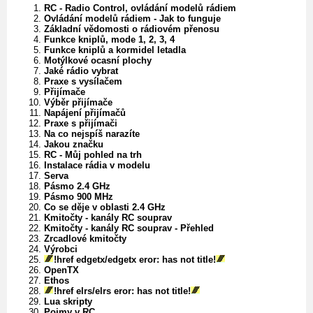
RC - Radio Control, ovládání modelů rádiem
Ovládání modelů rádiem - Jak to funguje
Základní vědomosti o rádiovém přenosu
Funkce kniplů, mode 1, 2, 3, 4
Funkce kniplů a kormidel letadla
Motýlkové ocasní plochy
Jaké rádio vybrat
Praxe s vysílačem
Přijímače
Výběr přijímače
Napájení přijímačů
Praxe s přijímači
Na co nejspíš narazíte
Jakou značku
RC - Můj pohled na trh
Instalace rádia v modelu
Serva
Pásmo 2.4 GHz
Pásmo 900 MHz
Co se děje v oblasti 2.4 GHz
Kmitočty - kanály RC souprav
Kmitočty - kanály RC souprav - Přehled
Zrcadlové kmitočty
Výrobci
!href edgetx/edgetx eror: has not title!
OpenTX
Ethos
!href elrs/elrs eror: has not title!
Lua skripty
Pojmy v RC