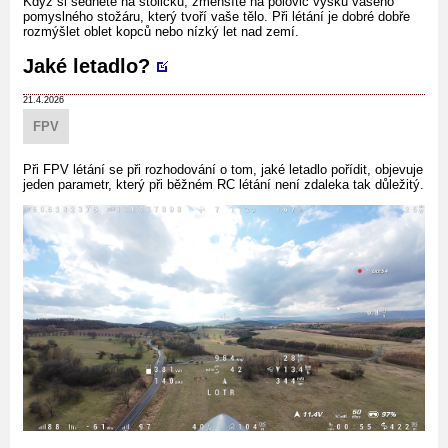
Když si sednete na stoličku, zmenšíte na polovic výšku vašeho
pomyslného stožáru, který tvoří vaše tělo. Při létání je dobré dobře
rozmýšlet oblet kopců nebo nízký let nad zemí.
Jaké letadlo?
21.4.2026
FPV
Při FPV létání se při rozhodování o tom, jaké letadlo pořídit, objevuje
jeden parametr, který při běžném RC létání není zdaleka tak důležitý.