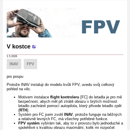
V kostce
1.5.2026
INAV
FPV
pro pospu
Protože INAV instaluji do modelu kvůli FPV, uvedu svůj celkový
pohled na věc.
Motivem instalace
flight kontroleru
[FC] do letadla je pro mě
bezpečnost, abych měl při ztrátě obrazu v brýlích možnost
letadlo zachránit pomocí autopilota, který přivede letadlo zpět
(
RTH
).
Systém pro FC jsem zvolil
INAV
, protože funguje na běžných
a relativně levných FC, má všechny potřebné funkce.
FPV systém
vybírám tak, aby to v provozu bylo jednoduché a
spolehlivé s kvalitou obrazu maximální, kolik mi rozpočet