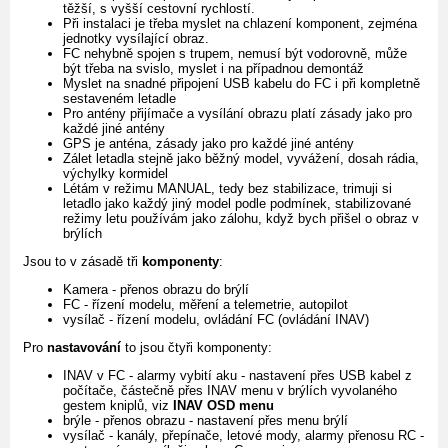
těžší, s vyšší cestovní rychlostí.
Při instalaci je třeba myslet na chlazení komponent, zejména
jednotky vysílající obraz.
FC nehybně spojen s trupem, nemusí být vodorovně, může
být třeba na svislo, myslet i na případnou demontáž
Myslet na snadné připojení USB kabelu do FC i při kompletně
sestaveném letadle
Pro antény přijímače a vysílání obrazu platí zásady jako pro
každé jiné antény
GPS je anténa, zásady jako pro každé jiné antény
Zálet letadla stejně jako běžný model, vyvážení, dosah rádia,
výchylky kormidel
Létám v režimu MANUAL, tedy bez stabilizace, trimuji si
letadlo jako každý jiný model podle podmínek, stabilizované
režimy letu používám jako zálohu, když bych přišel o obraz v
brýlích
Jsou to v zásadě tři
komponenty
:
Kamera - přenos obrazu do brýlí
FC - řízení modelu, měření a telemetrie, autopilot
vysílač - řízení modelu, ovládání FC (ovládání INAV)
Pro
nastavování
to jsou čtyři komponenty:
INAV v FC - alarmy vybití aku - nastavení přes USB kabel z
počítače, částečně přes INAV menu v brýlích vyvolaného
gestem kniplů, viz
INAV OSD menu
brýle - přenos obrazu - nastavení přes menu brýlí
vysílač - kanály, přepínače, letové mody, alarmy přenosu RC -