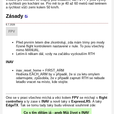
a rychlosti pro kochání se. Pro mě to je 40 až 60 metrů nad terénem
a rychlost vůči zemi kolem 50 km/h.
Zásady
6.7.2026
FPV
Před prvním letem dne zkontroluji, zda mám trimy pro mody
řízené flight kontrolerem nastavené v nule. To jsou všechny
mimo MANUAL.
Letím-li někam dál, vzdy na začátku vyzkouším RTH
INAV
inav_reset_home = FIRST_ARM
Hodnota EACH_ARM by v případě, že si za letu omylem
odarmujete, způsobila, že v případě zapnutí RTH se nebude
letadlo vracet na místo, kde stojíte.
Ono se v praxi všechno míchá a věci kolem
FPV
se míchají s
flight
controllery
a ty zase s
INAV
a nově taky s
ExpressLRS
. A taky
EdgeTX
. Tak se tomu tady taky budu věnovat souhrnně zde:
Co s tím dělám já - aneb Můj život s INAV