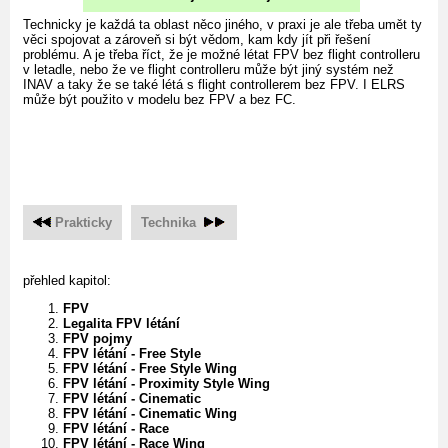
Technicky je každá ta oblast něco jiného, v praxi je ale třeba umět ty
věci spojovat a zároveň si být vědom, kam kdy jít při řešení
problému. A je třeba říct, že je možné létat FPV bez flight controlleru
v letadle, nebo že ve flight controlleru může být jiný systém než
INAV a taky že se také létá s flight controllerem bez FPV. I ELRS
může být použito v modelu bez FPV a bez FC.
Prakticky
Technika
přehled kapitol:
FPV
Legalita FPV létání
FPV pojmy
FPV létání - Free Style
FPV létání - Free Style Wing
FPV létání - Proximity Style Wing
FPV létání - Cinematic
FPV létání - Cinematic Wing
FPV létání - Race
FPV létání - Race Wing