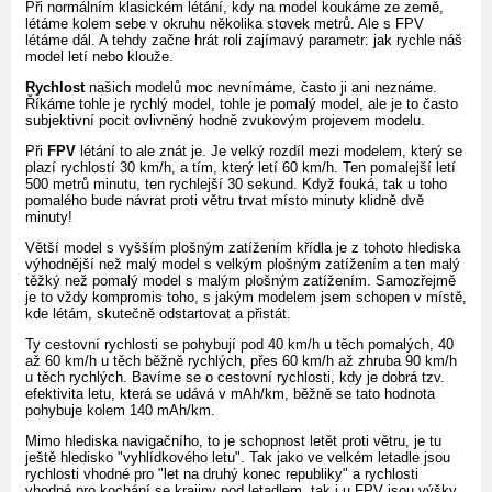
Při normálním klasickém létání, kdy na model koukáme ze země,
létáme kolem sebe v okruhu několika stovek metrů. Ale s FPV
létáme dál. A tehdy začne hrát roli zajímavý parametr: jak rychle náš
model letí nebo klouže.
Rychlost
našich modelů moc nevnímáme, často ji ani neznáme.
Říkáme tohle je rychlý model, tohle je pomalý model, ale je to často
subjektivní pocit ovlivněný hodně zvukovým projevem modelu.
Při
FPV
létání to ale znát je. Je velký rozdíl mezi modelem, který se
plazí rychlostí 30 km/h, a tím, který letí 60 km/h. Ten pomalejší letí
500 metrů minutu, ten rychlejší 30 sekund. Když fouká, tak u toho
pomalého bude návrat proti větru trvat místo minuty klidně dvě
minuty!
Větší model s vyšším plošným zatížením křídla je z tohoto hlediska
výhodnější než malý model s velkým plošným zatížením a ten malý
těžký než pomalý model s malým plošným zatížením. Samozřejmě
je to vždy kompromis toho, s jakým modelem jsem schopen v místě,
kde létám, skutečně odstartovat a přistát.
Ty cestovní rychlosti se pohybují pod 40 km/h u těch pomalých, 40
až 60 km/h u těch běžně rychlých, přes 60 km/h až zhruba 90 km/h
u těch rychlých. Bavíme se o cestovní rychlosti, kdy je dobrá tzv.
efektivita letu, která se udává v mAh/km, běžně se tato hodnota
pohybuje kolem 140 mAh/km.
Mimo hlediska navigačního, to je schopnost letět proti větru, je tu
ještě hledisko "vyhlídkového letu". Tak jako ve velkém letadle jsou
rychlosti vhodné pro "let na druhý konec republiky" a rychlosti
vhodné pro kochání se krajiny pod letadlem, tak i u FPV jsou výšky