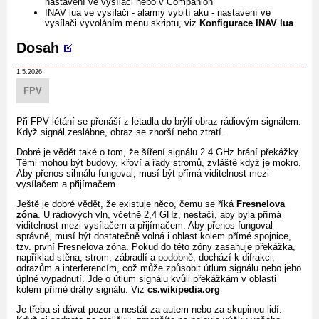
nastavení ve vysílači nebo v Companion
INAV lua ve vysílači - alarmy vybití aku - nastavení ve
vysílači vyvoláním menu skriptu, viz
Konfigurace INAV lua
Dosah
1.5.2026
FPV
Při FPV létání se přenáší z letadla do brýlí obraz rádiovým signálem.
Když signál zeslábne, obraz se zhorší nebo ztratí.
Dobré je vědět také o tom, že šíření signálu 2.4 GHz brání překážky.
Těmi mohou být budovy, křoví a řady stromů, zvláště když je mokro.
Aby přenos sihnálu fungoval, musí být přímá viditelnost mezi
vysílačem a přijímačem.
Ještě je dobré vědět, že existuje něco, čemu se říká
Fresnelova
zóna
. U rádiových vln, včetně 2,4 GHz, nestačí, aby byla přímá
viditelnost mezi vysílačem a přijímačem. Aby přenos fungoval
správně, musí být dostatečně volná i oblast kolem přímé spojnice,
tzv. první Fresnelova zóna. Pokud do této zóny zasahuje překážka,
například stěna, strom, zábradlí a podobně, dochází k difrakci,
odrazům a interferencím, což může způsobit útlum signálu nebo jeho
úplné vypadnutí. Jde o útlum signálu kvůli překážkám v oblasti
kolem přímé dráhy signálu. Viz
cs.wikipedia.org
Je třeba si dávat pozor a nestát za autem nebo za skupinou lidí.