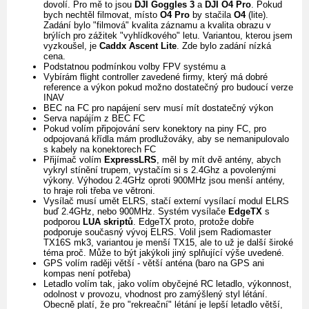
dovolí. Pro mě to jsou
DJI Goggles 3
a
DJI O4 Pro
. Pokud
bych nechtěl filmovat, místo
O4 Pro
by stačila
O4
(lite).
Zadání bylo "filmová" kvalita záznamu a kvalita obrazu v
brýlích pro zážitek "vyhlídkového" letu. Variantou, kterou jsem
vyzkoušel, je
Caddx Ascent Lite
. Zde bylo zadání nízká
cena.
Podstatnou podmínkou volby FPV systému a
Vybírám flight controller zavedené firmy, který má dobré
reference a výkon pokud možno dostatečný pro budoucí verze
INAV
BEC na FC pro napájení serv musí mít dostatečný výkon
Serva napájím z BEC FC
Pokud volím připojování serv konektory na piny FC, pro
odpojovaná křídla mám prodlužováky, aby se nemanipulovalo
s kabely na konektorech FC
Přijímač volím
ExpressLRS
, měl by mít dvě antény, abych
vykryl stínění trupem, vystačím si s 2.4Ghz a povolenými
výkony. Výhodou 2.4GHz oproti 900MHz jsou menší antény,
to hraje roli třeba ve větroni.
Vysílač musí umět ELRS, stačí externí vysílací modul ELRS
buď 2.4GHz, nebo 900MHz. Systém vysílače
EdgeTX
s
podporou
LUA skriptů
. EdgeTX proto, protože dobře
podporuje současný vývoj ELRS. Volil jsem Radiomaster
TX16S mk3, variantou je menší TX15, ale to už je další široké
téma proč. Může to být jakýkoli jiný splňující výše uvedené.
GPS volím raději větší - větší anténa (baro na GPS ani
kompas není potřeba)
Letadlo volím tak, jako volím obyčejné RC letadlo, výkonnost,
odolnost v provozu, vhodnost pro zamýšlený styl létání.
Obecně platí, že pro "rekreační" létání je lepší letadlo větší,