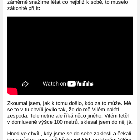
záměrně snažíme létat co nejblíž k sobě, to muselo
zákonitě přijít:
Zkoumal jsem, jak k tomu došlo, kdo za to může. Mě
se to v tu chvíli jevilo tak, že do mě Vilém nalétl
zespoda. Telemetrie ale říká něco jiného. Vilém letěl
v domluvené výšce 100 metrů, sklesal jsem do něj já.
Hned ve chvíli, kdy jsme se do sebe zaklesli a čekali
jsme pád na zem, mě křekvapil klid, se kterým Vilém