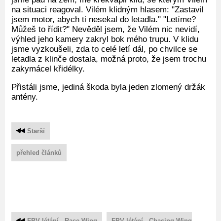
na situaci reagoval. Vilém klidným hlasem: "Zastavil
jsem motor, abych ti nesekal do letadla." "Letíme?
Můžeš to řídit?" Nevěděl jsem, že Vilém nic nevidí,
výhled jeho kamery zakryl bok mého trupu. V klidu
jsme vyzkoušeli, zda to celé letí dál, po chvilce se
letadla z klinče dostala, možná proto, že jsem trochu
zakymácel křidélky.
Přistáli jsme, jediná škoda byla jeden zlomený držák
antény.
Starší
přehled článků
FPV létání - Race Wing
FPV létání - Chasing Wing