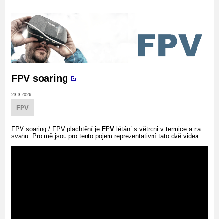
FPV soaring
23.3.2026
FPV
FPV soaring / FPV plachtění je
FPV
létání s větroni v termice a na
svahu. Pro mě jsou pro tento pojem reprezentativní tato dvě videa: