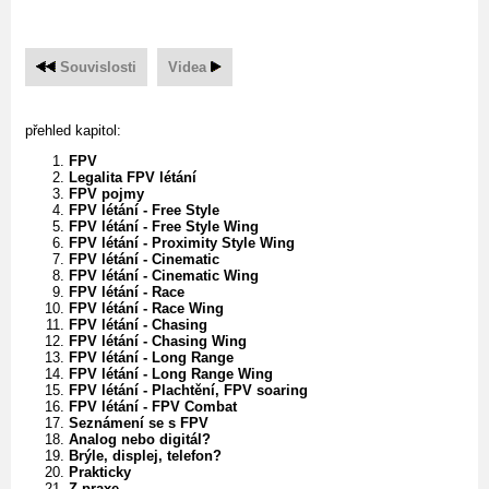
Souvislosti
Videa
přehled kapitol:
FPV
Legalita FPV létání
FPV pojmy
FPV létání - Free Style
FPV létání - Free Style Wing
FPV létání - Proximity Style Wing
FPV létání - Cinematic
FPV létání - Cinematic Wing
FPV létání - Race
FPV létání - Race Wing
FPV létání - Chasing
FPV létání - Chasing Wing
FPV létání - Long Range
FPV létání - Long Range Wing
FPV létání - Plachtění, FPV soaring
FPV létání - FPV Combat
Seznámení se s FPV
Analog nebo digitál?
Brýle, displej, telefon?
Prakticky
Z praxe