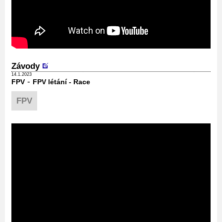
Závody
14.1.2023
-
FPV
FPV létání - Race
FPV