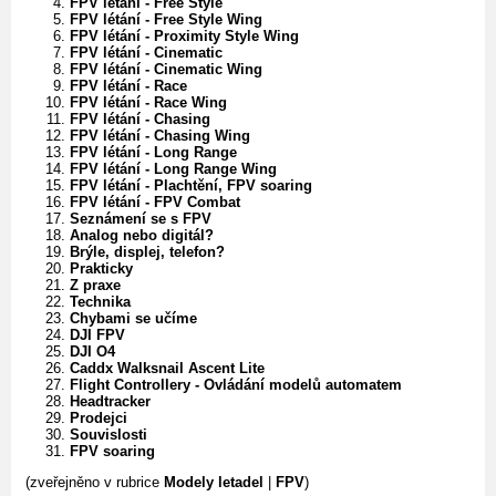
FPV létání - Free Style
FPV létání - Free Style Wing
FPV létání - Proximity Style Wing
FPV létání - Cinematic
FPV létání - Cinematic Wing
FPV létání - Race
FPV létání - Race Wing
FPV létání - Chasing
FPV létání - Chasing Wing
FPV létání - Long Range
FPV létání - Long Range Wing
FPV létání - Plachtění, FPV soaring
FPV létání - FPV Combat
Seznámení se s FPV
Analog nebo digitál?
Brýle, displej, telefon?
Prakticky
Z praxe
Technika
Chybami se učíme
DJI FPV
DJI O4
Caddx Walksnail Ascent Lite
Flight Controllery - Ovládání modelů automatem
Headtracker
Prodejci
Souvislosti
FPV soaring
(zveřejněno v rubrice
Modely letadel
|
FPV
)