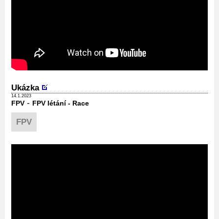
Ukázka
14.1.2023
-
FPV
FPV létání - Race
FPV