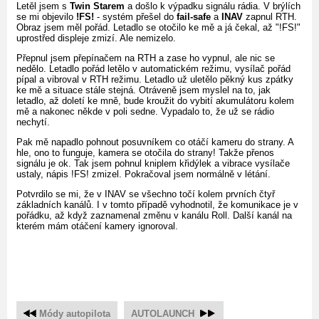
Letěl jsem s
Twin Starem
a došlo k výpadku signálu rádia. V brýlích
se mi objevilo
!FS!
- systém přešel do
fail-safe
a
INAV
zapnul RTH.
Obraz jsem měl pořád. Letadlo se otočilo ke mě a já čekal, až "!FS!"
uprostřed displeje zmizí. Ale nemizelo.
Přepnul jsem přepínačem na RTH a zase ho vypnul, ale nic se
nedělo. Letadlo pořád letělo v automatickém režimu, vysílač pořád
pípal a vibroval v RTH režimu. Letadlo už uletělo pěkný kus zpátky
ke mě a situace stále stejná. Otráveně jsem myslel na to, jak
letadlo, až doletí ke mně, bude kroužit do vybití akumulátoru kolem
mě a nakonec někde v poli sedne. Vypadalo to, že už se rádio
nechytí.
Pak mě napadlo pohnout posuvníkem co otáčí kameru do strany. A
hle, ono to funguje, kamera se otočila do strany! Takže přenos
signálu je ok. Tak jsem pohnul kniplem křidýlek a vibrace vysílače
ustaly, nápis !FS! zmizel. Pokračoval jsem normálně v létání.
Potvrdilo se mi, že v INAV se všechno točí kolem prvních čtyř
základních kanálů. I v tomto případě vyhodnotil, že komunikace je v
pořádku, až když zaznamenal změnu v kanálu Roll. Další kanál na
kterém mám otáčení kamery ignoroval.
Módy autopilota
AUTOLAUNCH