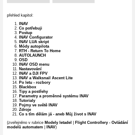
přehled kapitol:
INAV
Co potřebuji
Postup
INAV Configurator
INAV LUA skript
Módy autopilota
RTH - Return To Home
AUTOLAUNCH
OSD
INAV OSD menu
Nastavování
INAV a DJI FPV
INAV a Walksnail Ascent Lite
Po letu - rozbory
Blackbox
Tipy a postřehy
Parametry a proměnné systému INAV
Tutorialy
Pojmy ve světě INAV
Zdroje
Co s tím dělám já - aneb Můj život s INAV
(zveřejněno v rubrice
Modely letadel
|
Flight Controllery - Ovládání
modelů automatem
|
INAV
)