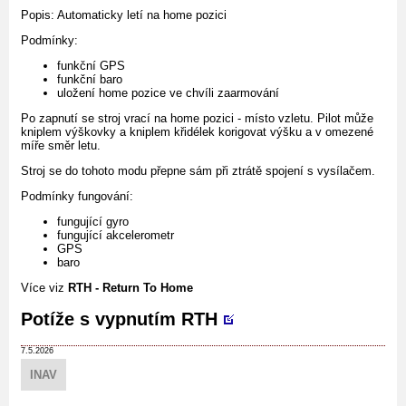
Popis: Automaticky letí na home pozici
Podmínky:
funkční GPS
funkční baro
uložení home pozice ve chvíli zaarmování
Po zapnutí se stroj vrací na home pozici - místo vzletu. Pilot může
kniplem výškovky a kniplem křidélek korigovat výšku a v omezené
míře směr letu.
Stroj se do tohoto modu přepne sám při ztrátě spojení s vysílačem.
Podmínky fungování:
fungující gyro
fungující akcelerometr
GPS
baro
Více viz
RTH - Return To Home
Potíže s vypnutím RTH
7.5.2026
INAV