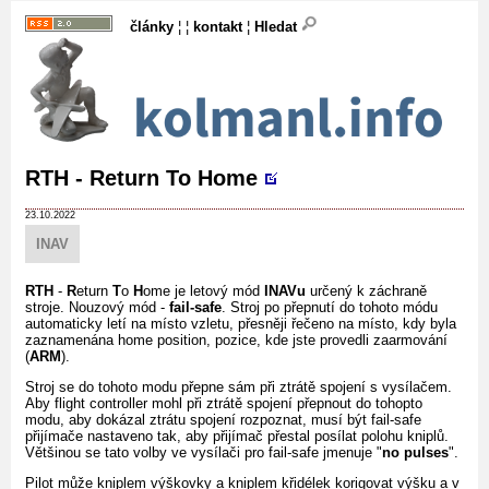
články
¦ ¦
kontakt
¦
Hledat
RTH - Return To Home
23.10.2022
INAV
RTH
-
R
eturn
T
o
H
ome je letový mód
INAVu
určený k záchraně
stroje. Nouzový mód -
fail-safe
. Stroj po přepnutí do tohoto módu
automaticky letí na místo vzletu, přesněji řečeno na místo, kdy byla
zaznamenána home position, pozice, kde jste provedli zaarmování
(
ARM
).
Stroj se do tohoto modu přepne sám při ztrátě spojení s vysílačem.
Aby flight controller mohl při ztrátě spojení přepnout do tohopto
modu, aby dokázal ztrátu spojení rozpoznat, musí být fail-safe
přijímače nastaveno tak, aby přijímač přestal posílat polohu kniplů.
Většinou se tato volby ve vysílači pro fail-safe jmenuje "
no pulses
".
Pilot může kniplem výškovky a kniplem křidélek korigovat výšku a v