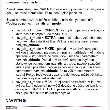
omezené míře směr letu.
Pokud nemá stroj baro, NAV RTH povede stroj na místo vzletu, ale o
výšku se musí starat pilot. To mi není úplně jasné jak.
Návrat na místo vzletu může probíhat podle různých scénářů.
Přepíná se pomocí
nav_rth_alt_mode
:
nav_rth_alt_mode =
CURRENT
- stroj letí zpátky ve výšce, ve
které došlo k přepnutí do modu RTH.
nav_rth_alt_mode =
EXTRA
- stroj, než nabere zpáteční kurz,
nejdříve nabere další výšku. Výška je určena parametrem
nav_rth_altitude
.
nav_rth_alt_mode =
FIXED
- pokud je v tu chvíli stroj pod
výškou stanovenou parametrem
nav_rth_altitude
, než nabere
zpáteční kurz, nabere nejdříve výšku určenou parametrem
nav_rth_altitude
. Pokud je v tu chvíli stroj nad výškou
stanovenou parametrem
nav_rth_altitude
, nabere zpáteční
kurz a postupně utrácí výšku až vyklesá na výšku určenou
parametrem
nav_rth_altitude
. Je to výška nad místem
vzletu! Pokud tedy vedla trasa letu do kopce, může být takto
nastavená výška nedostatečná!
nav_rth_alt_mode =
MAX
- stroj poletí na zpátečním letu ve
výšce, která odpovídá nejvyšší dosažené výšce během letu
do zapnutí NAV RTH. Pokud je ale
nav_rth_altitude
větší
číslo, použije se pro návrat tato výška.
NAV RTH
22.10.2022