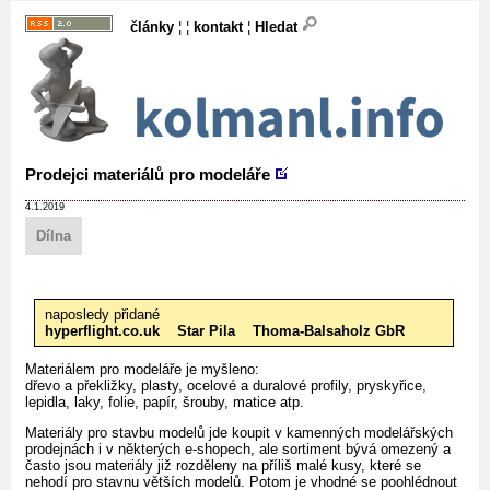
články
¦ ¦
kontakt
¦
Hledat
Prodejci materiálů pro modeláře
4.1.2019
Dílna
naposledy přidané
hyperflight.co.uk
Star Pila
Thoma-Balsaholz GbR
Materiálem pro modeláře je myšleno:
dřevo a překližky, plasty, ocelové a duralové profily, pryskyřice,
lepidla, laky, folie, papír, šrouby, matice atp.
Materiály pro stavbu modelů jde koupit v kamenných modelářských
prodejnách i v některých e-shopech, ale sortiment bývá omezený a
často jsou materiály již rozděleny na příliš malé kusy, které se
nehodí pro stavnu větších modelů. Potom je vhodné se poohlédnout