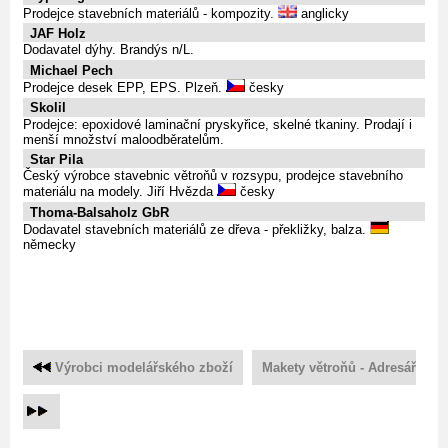
Prodejce stavebních materiálů - kompozity.
anglicky
JAF Holz
Dodavatel dýhy. Brandýs n/L.
Michael Pech
Prodejce desek EPP, EPS. Plzeň.
česky
Skolil
Prodejce: epoxidové laminační pryskyřice, skelné tkaniny. Prodají i
menší množství maloodběratelům.
Star Pila
Český výrobce stavebnic větroňů v rozsypu, prodejce stavebního
materiálu na modely. Jiří Hvězda
česky
Thoma-Balsaholz GbR
Dodavatel stavebních materiálů ze dřeva - překližky, balza.
německy
Výrobci modelářského zboží
Makety větroňů - Adresář