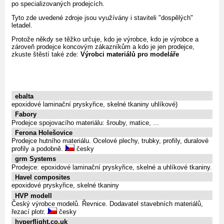
po specializovaných prodejcích.
Tyto zde uvedené zdroje jsou využívány i staviteli "dospělých"
letadel.
Protože někdy se těžko určuje, kdo je výrobce, kdo je výrobce a
zároveň prodejce koncovým zákazníkům a kdo je jen prodejce,
zkuste štěstí také zde:
Výrobci materiálů pro modeláře
ebalta
epoxidové laminační pryskyřice, skelné tkaniny uhlíkové)
Fabory
Prodejce spojovacího materiálu: šrouby, matice, ...
Ferona Holešovice
Prodejce hutního materiálu. Ocelové plechy, trubky, profily, duralové
profily a podobně.
česky
grm Systems
Prodejce: epoxidové laminační pryskyřice, skelné a uhlíkové tkaniny.
Havel composites
epoxidové pryskyřice, skelné tkaniny
HVP modell
Český výrobce modelů. Řevnice. Dodavatel stavebních materiálů,
řezací plotr.
česky
hyperflight.co.uk