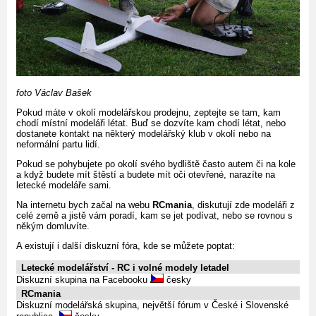
foto Václav Bašek
Pokud máte v okolí modelářskou prodejnu, zeptejte se tam, kam
chodí místní modeláři létat. Buď se dozvíte kam chodí létat, nebo
dostanete kontakt na některý modelářský klub v okolí nebo na
neformální partu lidí.
Pokud se pohybujete po okolí svého bydliště často autem či na kole
a když budete mít štěstí a budete mít oči otevřené, narazíte na
letecké modeláře sami.
Na internetu bych začal na webu
RCmania
, diskutují zde modeláři z
celé země a jistě vám poradí, kam se jet podívat, nebo se rovnou s
někým domluvíte.
A existují i další diskuzní fóra, kde se můžete poptat:
Letecké modelářství - RC i volné modely letadel
Diskuzní skupina na Facebooku
česky
RCmania
Diskuzní modelářská skupina, největší fórum v České i Slovenské