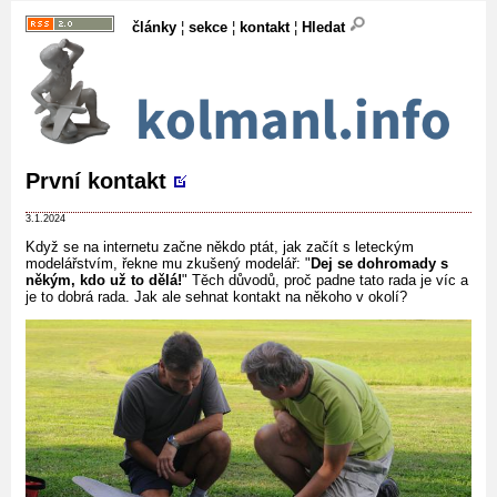
články
¦
sekce
¦
kontakt
¦
Hledat
První kontakt
3.1.2024
Když se na internetu začne někdo ptát, jak začít s leteckým
modelářstvím, řekne mu zkušený modelář: "
Dej se dohromady s
někým, kdo už to dělá!
" Těch důvodů, proč padne tato rada je víc a
je to dobrá rada. Jak ale sehnat kontakt na někoho v okolí?