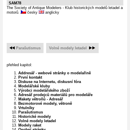
SAM78
The Society of Antique Modelers - Klub historických modelů letadel a
motorů.
česky
anglicky
Parašutismus
Volné modely letadel
přehled kapitol:
Addresář - webové stránky o modelařině
První kontakt
Diskuse na Internetu, diskusní fóra
Modelářské kluby
Výrobci modelářského zboží
Adresář prodejců materiálů pro modeláře
Makety větroňů - Adresář
Bezmotorové modely, větroně
Vrtulníky
Parašutismus
Historické modely
Volné modely letadel
Modely raket
Osobní stránky