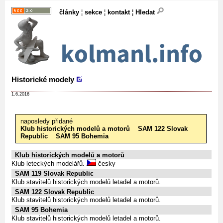
články
¦
sekce
¦
kontakt
¦
Hledat
Historické modely
1.6.2016
naposledy přidané
Klub historických modelů a motorů
SAM 122 Slovak
Republic
SAM 95 Bohemia
Klub historických modelů a motorů
Klub leteckých modelářů.
česky
SAM 119 Slovak Republic
Klub stavitelů historických modelů letadel a motorů.
SAM 122 Slovak Republic
Klub stavitelů historických modelů letadel a motorů.
SAM 95 Bohemia
Klub stavitelů historických modelů letadel a motorů.