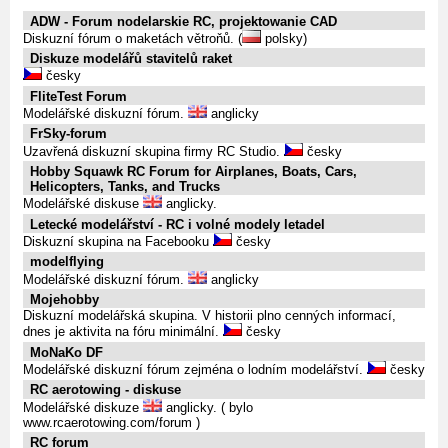
ADW - Forum nodelarskie RC, projektowanie CAD
Diskuzní fórum o maketách větroňů. (
polsky)
Diskuze modelářů stavitelů raket
česky
FliteTest Forum
Modelářské diskuzní fórum.
anglicky
FrSky-forum
Uzavřená diskuzní skupina firmy RC Studio.
česky
Hobby Squawk RC Forum for Airplanes, Boats, Cars,
Helicopters, Tanks, and Trucks
Modelářské diskuse
anglicky.
Letecké modelářství - RC i volné modely letadel
Diskuzní skupina na Facebooku
česky
modelflying
Modelářské diskuzní fórum.
anglicky
Mojehobby
Diskuzní modelářská skupina. V historii plno cenných informací,
dnes je aktivita na fóru minimální.
česky
MoNaKo DF
Modelářské diskuzní fórum zejména o lodním modelářství.
česky
RC aerotowing - diskuse
Modelářské diskuze
anglicky. ( bylo
www.rcaerotowing.com/forum )
RC forum