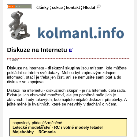
články
¦
sekce
¦
kontakt
¦
Hledat
Diskuze na Internetu
1.1.2023
Diskuze
na internetu -
diskuzní skupiny
jsou místem, kde můžete
pokládat ostatním své dotazy. Mohou být zajímavým zdrojem
informací, stačí je třeba jen číst, ani se nemusíte sami ptát a do
diskuze se zapojovat.
Diskuzí na internetu - diskuzních skupin - je na Internetu celá řada.
Existuje jich obrovské množství, ale jen poměrně málo jich je
aktivních. Tedy takových, kde najdete nějaké diskuzní příspěvky. A
ještě méně je kvalitních, které se nezvrhly v tlachání o ničem.
naposledy přidané/změněné
Letecké modelářství - RC i volné modely letadel
Mojehobby
RCmania