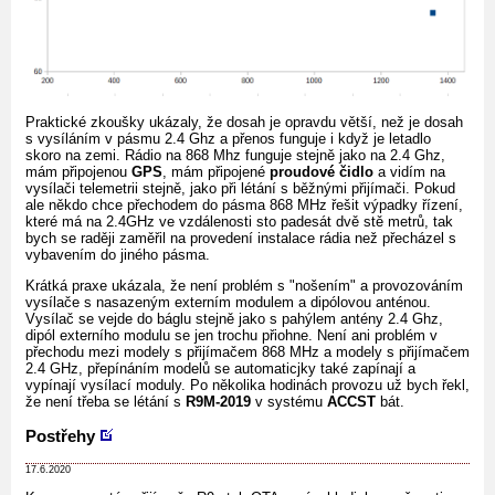
Praktické zkoušky ukázaly, že dosah je opravdu větší, než je dosah
s vysíláním v pásmu 2.4 Ghz a přenos funguje i když je letadlo
skoro na zemi. Rádio na 868 Mhz funguje stejně jako na 2.4 Ghz,
mám připojenou
GPS
, mám připojené
proudové čidlo
a vidím na
vysílači telemetrii stejně, jako při létání s běžnými přijímači. Pokud
ale někdo chce přechodem do pásma 868 MHz řešit výpadky řízení,
které má na 2.4GHz ve vzdálenosti sto padesát dvě stě metrů, tak
bych se raději zaměřil na provedení instalace rádia než přecházel s
vybavením do jiného pásma.
Krátká praxe ukázala, že není problém s "nošením" a provozováním
vysílače s nasazeným externím modulem a dipólovou anténou.
Vysílač se vejde do báglu stejně jako s pahýlem antény 2.4 Ghz,
dipól externího modulu se jen trochu přiohne. Není ani problém v
přechodu mezi modely s přijímačem 868 MHz a modely s přijímačem
2.4 GHz, přepínáním modelů se automaticjky také zapínají a
vypínají vysílací moduly. Po několika hodinách provozu už bych řekl,
že není třeba se létání s
R9M-2019
v systému
ACCST
bát.
Postřehy
17.6.2020