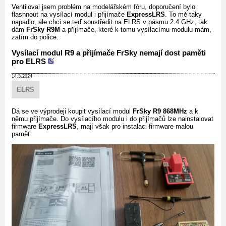
Ventiloval jsem problém na modelářském fóru, doporučení bylo
flashnout na vysílací modul i přijímače
ExpressLRS
. To mě taky
napadlo, ale chci se teď soustředit na ELRS v pásmu 2.4 GHz, tak
dám
FrSky R9M
a přijímače, které k tomu vysílacímu modulu mám,
zatím do police.
Vysílací modul R9 a přijímače FrSky nemají dost paměti
pro ELRS
14.3.2024
ELRS
Dá se ve výprodeji koupit vysílací modul
FrSky R9 868MHz
a k
němu přijímače. Do vysílacího modulu i do přijímačů lze nainstalovat
firmware
ExpressLRS
, mají však pro instalaci firmware malou
paměť.