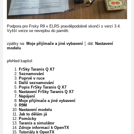
Podpora pro Frsky R9 v ELRS pravděpodobně skončí s verzí 3.4.
Vyšší verze se nevejdou do paměti.
zpátky na:
Moje přijímače a jiné vybavení
│ dál:
Nastavení
modelu
přehled kapitol:
FrSky Taranis Q X7
Seznamování
Poprvé v ruce
Další seznamování
Popis FrSky Taranis Q X7
Nastavení FrSky Taranis Q X7
Napájení
Moje přijímače a jiné vybavení
R9M
Nastavení modelu
Jak to dělám já
Pomůcky
Taranis a simulátor
Zdroje informací k OpenTX
Tutoriály k OpenTX