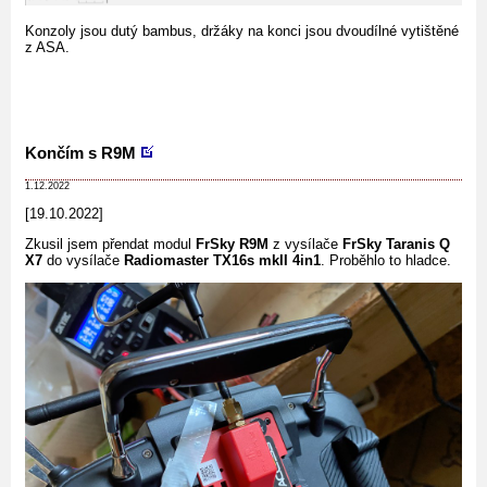
Konzoly jsou dutý bambus, držáky na konci jsou dvoudílné vytištěné
z ASA.
Končím s R9M
1.12.2022
[19.10.2022]
Zkusil jsem přendat modul
FrSky R9M
z vysílače
FrSky Taranis Q
X7
do vysílače
Radiomaster TX16s mkII 4in1
. Proběhlo to hladce.