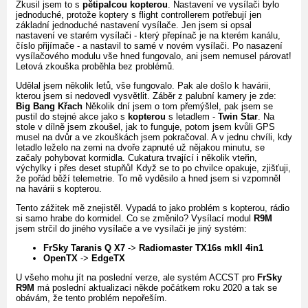
Zkusil jsem to s
pětipalcou kopterou
. Nastavení ve vysílači bylo
jednoduché, protože koptery s flight controllerem potřebují jen
základní jednoduché nastavení vysílače. Jen jsem si opsal
nastavení ve starém vysílači - který přepínač je na kterém kanálu,
číslo přijímače - a nastavil to samé v novém vysílači. Po nasazení
vysílačového modulu vše hned fungovalo, ani jsem nemusel párovat!
Letová zkouška proběhla bez problémů.
Udělal jsem několik letů, vše fungovalo. Pak ale došlo k havárii,
kterou jsem si nedovedl vysvětlit. Záběr z palubní kamery je zde:
Big Bang Křach
Několik dní jsem o tom přemýšlel, pak jsem se
pustil do stejné akce jako s
kopterou
s letadlem -
Twin Star
. Na
stole v dílně jsem zkoušel, jak to funguje, potom jsem kvůli GPS
musel na dvůr a ve zkouškách jsem pokračoval. A v jednu chvíli, kdy
letadlo leželo na zemi na dvoře zapnuté už nějakou minutu, se
začaly pohybovat kormidla. Cukatura trvající i několik vteřin,
výchylky i přes deset stupňů! Když se to po chvilce opakuje, zjišťuji,
že pořád běží telemetrie. To mě vyděsilo a hned jsem si vzpomněl
na havárii s kopterou.
Tento zážitek mě znejistěl. Vypadá to jako problém s kopterou, rádio
si samo hrabe do kormidel. Co se změnilo? Vysílací modul
R9M
jsem strčil do jiného vysílače a ve vysílači je jiný systém:
FrSky Taranis Q X7
->
Radiomaster TX16s mkII 4in1
OpenTX
->
EdgeTX
U všeho mohu jít na poslední verze, ale systém ACCST pro
FrSky
R9M
má poslední aktualizaci někde počátkem roku 2020 a tak se
obávám, že tento problém nepořeším.