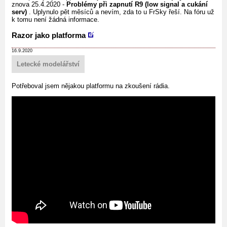
znova 25.4.2020 -
Problémy při zapnutí R9 (low signal a cukání
serv)
. Uplynulo pět měsíců a nevím, zda to u FrSky řeší. Na fóru už
k tomu není žádná informace.
Razor jako platforma
16.9.2020
Letecké modelářství
Potřeboval jsem nějakou platformu na zkoušení rádia.