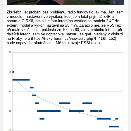
Zkušební let proběhl bez problému, rádio fungovalo jak má. Jen jsem
v modelu - nastavení ve vysílači, kde jsem létal přijímač x4R a
potom a G-RX8, povolil místo interního vysílacího modelu 2.4GHz
externí modul a výkon nastavil na 25 mW. Zarazilo mě, že RSSI už
při malé vzdálenosti pokleslo ze 100 na 80, ale v průběhu letu a i při
dalších letech jsem se dopracoval názoru, že graf uvedený v diskuzi
na FrSky foru (https://frsky-forum.cz/viewtopic.php?f=41&t=152)
bude odpovídat skutečnosti. Mě to ukazuje RSSI takto: