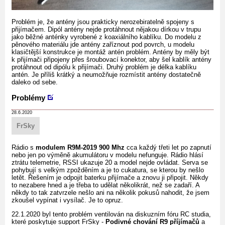
Problém je, že antény jsou prakticky nerozebiratelně spojeny s
přijímačem. Dipól antény nejde protáhnout nějakou dírkou v trupu
jako běžné anténky vyrobené z koaxiálního kablíku. Do modelu z
pěnového materiálu jde antény zaříznout pod povrch, u modelu
klasičtější konstrukce je montáž antén problém. Antény by měly být
k přijímači připojeny přes šroubovací konektor, aby šel kablík antény
protáhnout od dipólu k přijímači. Druhý problém je délka kablíku
antén. Je příliš krátký a neumožňuje rozmístit antény dostatečně
daleko od sebe.
Problémy
28.6.2020
FrSky
Rádio s
modulem R9M-2019 900 Mhz
cca každý třeti let po zapnutí
nebo jen po výměně akumulátoru v modelu nefunguje. Rádio hlásí
ztrátu telemetrie, RSSI ukazuje 20 a model nejde ovládat. Serva se
pohybují s velkým zpožděním a je to cukatura, se kterou by nešlo
letět. Řešením je odpojit baterku přijímače a znovu ji připojit. Někdy
to nezabere hned a je třeba to udělat několikrát, než se zadaří. A
někdy to tak zatvrzele nešlo ani na několik pokusů nahodit, že jsem
zkoušel vypínat i vysílač. Je to opruz.
22.1.2020 byl tento problém ventilován na diskuzním fóru RC studia,
které poskytuje support FrSky -
Podivné chování R9 příjímačů
a