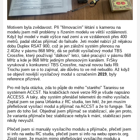
Motivem byla zvědavost. Při "filmovacím" létání s kamerou na
modelu jsem měl problémy s řízením modelu ve větší vzdálenosti.
Když byl model v malé výšce nad zemí a ve vzdálenosti přes 400
metrů, padal občas přijímač do failsafe. Jeti model nabízí již nějakou
dobu Duplex RSAT 900, což je jen záložní systém přenosu na
2.4Ghz v pásmu 868 MHz, dá se pořídit vysílačový modul TBS
Crossfire, který používají "dálkoví" letci, také pracující v pásmu 868
MHz a kde je 868 MHz jediným přenosovým kanálem. FrSky
vyrukoval s konkurencí TBS Crossfire, nazval novou řadu R9.
Trochu jsem se o to zajímal, ale důvěru to ve mě nebudilo. Až když
se objevil novější vysílačový modul s označením
2019
, byly
reference příznivé.
Pro mě byla otázka, zda to půjde do mého "starého" Taranisu se
systémem ACCST. Na krabičkách nové verze R9 je všude napsáno
ACCESS. A taky, aby systém přenášel telemetrii do mého vysílače.
Zeptal jsem se pana Urbánka z RC studia, ten řekl, že jen musím
přeflešovat vysílací modul a přijímač na ACCST a že to funguje. Tak
jsem do toho šel. Objednal jsem přijímač se stabilizací, ale jen proto,
že varianta přijímače bez stabilizace nebyla k mání, stabilizaci jsem
nikdy nevyužil.
Přečetl jsem si manuály vysílacího modulu a přijímače, přečetl jsem
si info na webu RC studia, přečetl jsem si info na webu open-tx.org.
Zjistil jsem, že musím mimo přeflešování vysílacího modulu a