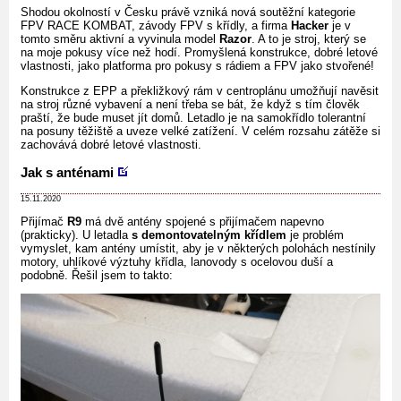
Shodou okolností v Česku právě vzniká nová soutěžní kategorie
FPV RACE KOMBAT, závody FPV s křídly, a firma
Hacker
je v
tomto směru aktivní a vyvinula model
Razor
. A to je stroj, který se
na moje pokusy více než hodí. Promyšlená konstrukce, dobré letové
vlastnosti, jako platforma pro pokusy s rádiem a FPV jako stvořené!
Konstrukce z EPP a překližkový rám v centroplánu umožňují navěsit
na stroj různé vybavení a není třeba se bát, že když s tím člověk
praští, že bude muset jít domů. Letadlo je na samokřídlo tolerantní
na posuny těžiště a uveze velké zatížení. V celém rozsahu zátěže si
zachovává dobré letové vlastnosti.
Jak s anténami
15.11.2020
Přijímač
R9
má dvě antény spojené s přijímačem napevno
(prakticky). U letadla
s demontovatelným křídlem
je problém
vymyslet, kam antény umístit, aby je v některých polohách nestínily
motory, uhlíkové výztuhy křídla, lanovody s ocelovou duší a
podobně. Řešil jsem to takto: