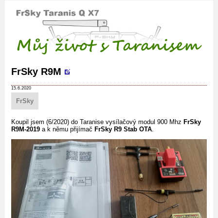
FrSky R9M
15.6.2020
FrSky
Koupil jsem (6/2020) do Taranise vysílačový modul 900 Mhz
FrSky
R9M-2019
a k němu přijímač
FrSky R9 Stab OTA
.