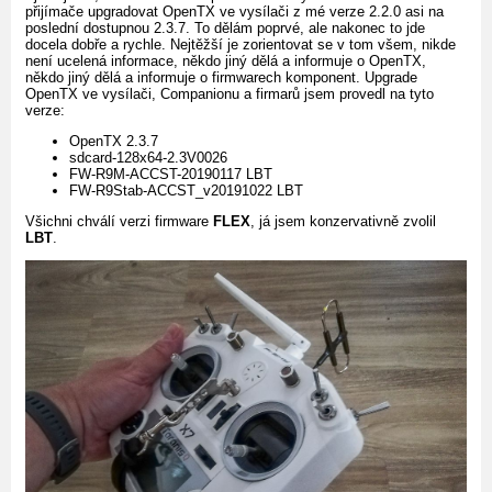
přijímače upgradovat OpenTX ve vysílači z mé verze 2.2.0 asi na
poslední dostupnou 2.3.7. To dělám poprvé, ale nakonec to jde
docela dobře a rychle. Nejtěžší je zorientovat se v tom všem, nikde
není ucelená informace, někdo jiný dělá a informuje o OpenTX,
někdo jiný dělá a informuje o firmwarech komponent. Upgrade
OpenTX ve vysílači, Companionu a firmarů jsem provedl na tyto
verze:
OpenTX 2.3.7
sdcard-128x64-2.3V0026
FW-R9M-ACCST-20190117 LBT
FW-R9Stab-ACCST_v20191022 LBT
Všichni chválí verzi firmware
FLEX
, já jsem konzervativně zvolil
LBT
.