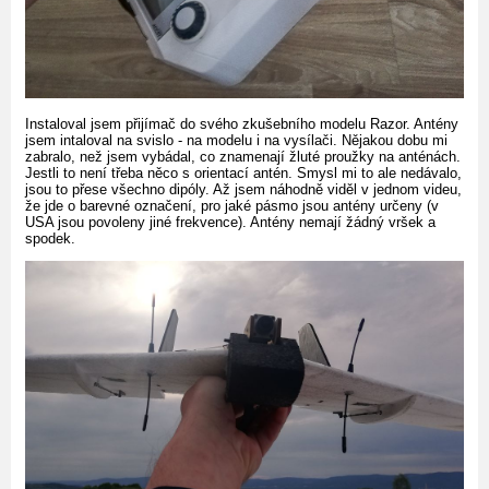
Instaloval jsem přijímač do svého zkušebního modelu Razor. Antény
jsem intaloval na svislo - na modelu i na vysílači. Nějakou dobu mi
zabralo, než jsem vybádal, co znamenají žluté proužky na anténách.
Jestli to není třeba něco s orientací antén. Smysl mi to ale nedávalo,
jsou to přese všechno dipóly. Až jsem náhodně viděl v jednom videu,
že jde o barevné označení, pro jaké pásmo jsou antény určeny (v
USA jsou povoleny jiné frekvence). Antény nemají žádný vršek a
spodek.