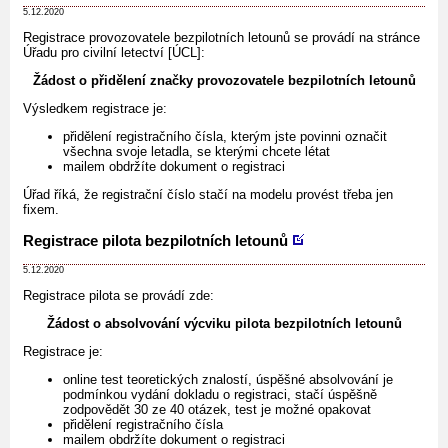
5.12.2020
Registrace provozovatele bezpilotních letounů se provádí na stránce
Úřadu pro civilní letectví [ÚCL]:
Žádost o přidělení značky provozovatele bezpilotních letounů
Výsledkem registrace je:
přidělení registračního čísla, kterým jste povinni označit
všechna svoje letadla, se kterými chcete létat
mailem obdržíte dokument o registraci
Úřad říká, že registrační číslo stačí na modelu provést třeba jen
fixem.
Registrace pilota bezpilotních letounů
5.12.2020
Registrace pilota se provádí zde:
Žádost o absolvování výcviku pilota bezpilotních letounů
Registrace je:
online test teoretických znalostí, úspěšné absolvování je
podmínkou vydání dokladu o registraci, stačí úspěšně
zodpovědět 30 ze 40 otázek, test je možné opakovat
přidělení registračního čísla
mailem obdržíte dokument o registraci