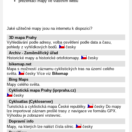
prezentaci mapy ve vlastním webu
Jaké užitečné mapy jsou na internetu k dispozici?
3D mapa Prahy
Vyhledávání podle adresy, volba osvětlení podle data a času,
pohledy z vyhlídkových bodů.
česky
Archiv - Zeměměřický úřad
Historické mapy a historické ortofotomapy.
česky
bikemap.net
Mapa s možností záznamu cyklistických tras na území celého
světa.
česky Více viz
Bikemap
Bing Maps
Mapy celého světa.
Cyklistická mapa Prahy (iprpraha.cz)
česky
Cykloatlas (Cykloserver)
Turistická a cyklistická mapa České republiky.
česky Do mapy
lze importovat záznam prošlé trasy z navigace ve formátu GPX.
Výhodou je zobrazení vrstevnic.
Dopravní info
Mapy, na kterých lze nalézt čísla silnic.
česky