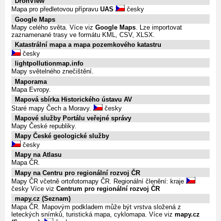
DronView
Mapa pro předletovou přípravu
UAS
česky
Google Maps
Mapy celého světa. Více viz
Google Maps
. Lze importovat
zaznamenané trasy ve formátu KML, CSV, XLSX.
Katastrální mapa a mapa pozemkového katastru
česky
lightpollutionmap.info
Mapy světelného znečištění.
Maporama
Mapa Evropy.
Mapová sbírka Historického ústavu AV
Staré mapy Čech a Moravy.
česky
Mapové služby Portálu veřejné správy
Mapy České republiky.
Mapy České geologické služby
česky
Mapy na Atlasu
Mapa ČR.
Mapy na Centru pro regionální rozvoj ČR
Mapy ČR včetně ortofotomapy ČR. Regionální členění: kraje
česky Více viz
Centrum pro regionální rozvoj ČR
mapy.cz (Seznam)
Mapa ČR. Mapovým podkladem může být vrstva složená z
leteckých snímků, turistická mapa, cyklomapa. Více viz
mapy.cz