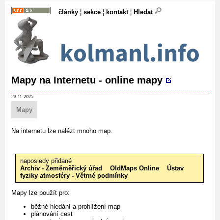
články
¦
sekce
¦
kontakt
¦
Hledat
Mapy na Internetu - online mapy
23.11.2025
Mapy
Na internetu lze nalézt mnoho map.
naposledy přidané
Archiv - Zeměměřický úřad
OldMaps Online
Ústav
fyziky atmosféry - Větrné podmínky
Mapy lze použít pro:
běžné hledání a prohlížení map
plánování cest