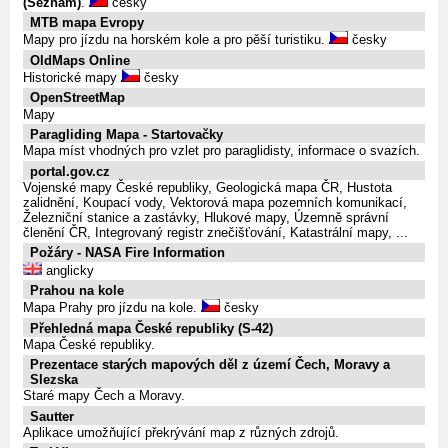
(Seznam)
.
česky
MTB mapa Evropy
Mapy pro jízdu na horském kole a pro pěší turistiku.
česky
OldMaps Online
Historické mapy
česky
OpenStreetMap
Mapy
Paragliding Mapa - Startovačky
Mapa míst vhodných pro vzlet pro paraglidisty, informace o svazích.
portal.gov.cz
Vojenské mapy České republiky, Geologická mapa ČR, Hustota
zalidnění, Koupací vody, Vektorová mapa pozemních komunikací,
Železniční stanice a zastávky, Hlukové mapy, Územně správní
členění ČR, Integrovaný registr znečišťování, Katastrální mapy, ...
Požáry - NASA Fire Information
anglicky
Prahou na kole
Mapa Prahy pro jízdu na kole.
česky
Přehledná mapa České republiky (S-42)
Mapa České republiky.
Prezentace starých mapových děl z území Čech, Moravy a
Slezska
Staré mapy Čech a Moravy.
Sautter
Aplikace umožňující překrývání map z různých zdrojů.