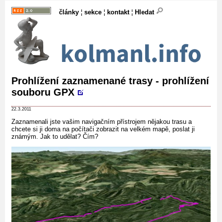
články
¦
sekce
¦
kontakt
¦
Hledat
Prohlížení zaznamenané trasy - prohlížení
souboru GPX
22.3.2011
Zaznamenali jste vašim navigačním přístrojem nějakou trasu a
chcete si ji doma na počítači zobrazit na velkém mapě, poslat ji
známým. Jak to udělat? Čím?