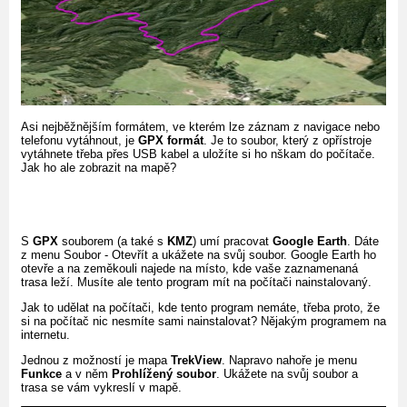
Asi nejběžnějším formátem, ve kterém lze záznam z navigace nebo
telefonu vytáhnout, je
GPX formát
. Je to soubor, který z opřístroje
vytáhnete třeba přes USB kabel a uložíte si ho nškam do počítače.
Jak ho ale zobrazit na mapě?
S
GPX
souborem (a také s
KMZ
) umí pracovat
Google Earth
. Dáte
z menu Soubor - Otevřít a ukážete na svůj soubor. Google Earth ho
otevře a na zeměkouli najede na místo, kde vaše zaznamenaná
trasa leží. Musíte ale tento program mít na počítači nainstalovaný.
Jak to udělat na počítači, kde tento program nemáte, třeba proto, že
si na počítač nic nesmíte sami nainstalovat? Nějakým programem na
internetu.
Jednou z možností je mapa
TrekView
. Napravo nahoře je menu
Funkce
a v něm
Prohlížený soubor
. Ukážete na svůj soubor a
trasa se vám vykreslí v mapě.