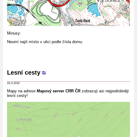
Minusy:
Neumí najít místo v ulici podle čísla domu.
Lesní cesty
24.4.2016
Mapy na adrese
Mapový server CRR ČR
zobrazují asi nejpodrobněji
lesní cesty!