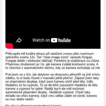
Překvapila mě kvalita obrazu při natažení zoomu přes maximum
optického zoomu 12x. Ten "clear image zoom" opravdu funguje.
Funguje dobře i sledování obličejů. Perfektní je stabilizace za chůze.
Příjemnou zkušeností je i to, jak kamera zvládá kontrastní scény. A
to všechno v automatickém režimu, kdy se kamera rozhoduje za mě.
Pral jsem se s tím, jak dotykem na obrazovku přeostřit na jiné místo
záběru, to si budu muset v manuálu ještě přečíst. Zápasil jsem taky
se zhasínáním displeje, když jsem kameru strčil před tělo, čidlo
hledáčku mi ho vypnulo. To se dá řešit zasunutím hledáčku do těla
kamery a vypnout ho úplně. Raději bych ale měl možnost
automatické přepínámí displej - hledáček vypnout. Chybí taky
držadlo na vršku kamery, když chci udělat záběr od země, kamera
se moc dobře nedrží.
Na ulici je příjemná nenápadnost kamery.