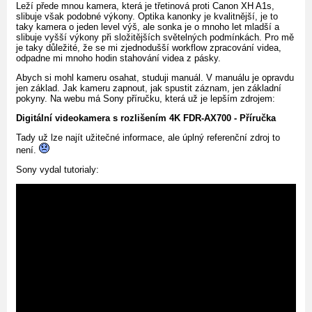
Leží přede mnou kamera, která je třetinová proti Canon XH A1s,
slibuje však podobné výkony. Optika kanonky je kvalitnější, je to
taky kamera o jeden level výš, ale sonka je o mnoho let mladší a
slibuje vyšší výkony při složitějších světelných podmínkách. Pro mě
je taky důležité, že se mi zjednodušší workflow zpracování videa,
odpadne mi mnoho hodin stahování videa z pásky.
Abych si mohl kameru osahat, studuji manuál. V manuálu je opravdu
jen základ. Jak kameru zapnout, jak spustit záznam, jen základní
pokyny. Na webu má Sony příručku, která už je lepším zdrojem:
Digitální videokamera s rozlišením 4K FDR-AX700 - Příručka
Tady už lze najít užitečné informace, ale úplný referenční zdroj to
není.
Sony vydal tutorialy: