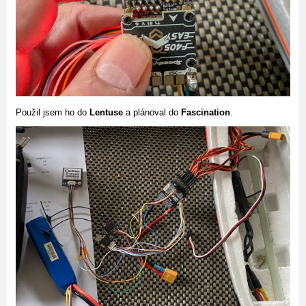
Použil jsem ho do
Lentuse
a plánoval do
Fascination
.