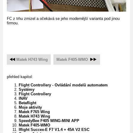
FC z trhu zmizel a očekává se jeho modernější varianta pod jinou
firmou.
Matek H743 Wing
Matek F405-WMO
přehled kapitol:
Flight Controllery - Ovládání modelů automatem
Systémy
Flight Controllery
INAV
Betaflight
Moje aktivity
Matek F765 Wing
Matek H743 Wing
SpeedyBee F405 WING-MINI APP
Matek F405-WMO
Iflight Succex-E F7 V1.4 + 45A V2 ESC