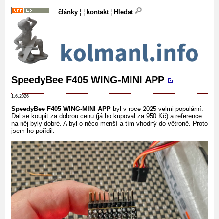
články
¦ ¦
kontakt
¦
Hledat
SpeedyBee F405 WING-MINI APP
1.6.2026
SpeedyBee F405 WING-MINI APP
byl v roce 2025 velmi populární.
Dal se koupit za dobrou cenu (já ho kupoval za 950 Kč) a reference
na něj byly dobré. A byl o něco menší a tím vhodný do větroně. Proto
jsem ho pořídil.