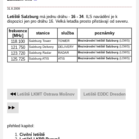
31.8.2009
Letiště Salzburg
má jednu dráhu -
16 - 34
. ILS navádění je k
dispozici jen pro dráhu 16. Velká letadla prosto přistávají od severu.
frekvence
stanice
služba
poznámky
[MHz]
118.100
Salzburg Tower
TOWER
Mezinárodní letiště Salzburg
(LOWS)
121.750
Salzburg Delivery
DELIVERY
Mezinárodní letiště Salzburg
(LOWS)
123.720
Salzburg Radar
RADAR
Mezinárodní letiště Salzburg
(LOWS)
125.725
Salzburg ATIS
ATIS
Mezinárodní letiště Salzburg
(LOWS)
Letiště LKMT Ostrava Mošnov
Letiště EDDC Dresden
přehled kapitol:
Civilní letiště