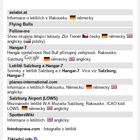
aviator.at
Informace o letištích v Rakousku.
německy
Flying Bulls
Follow-me
Show skupina létající letouny Zlin Trenér
česky
německy
anglicky (
polsky)
Hangar-7
Hangár společnosti Red Bull přístupný veřejnosti. Rakousko,
Salzburg
.
německy
anglicky
Letiště Salzburg a Hangar-7
Snímky z letiště Salzburg a z
Hangar-7
. Více viz
Salzburg,
Hangar-7
.
planes-international.com
Informace o letištích Rakousku, Německu.
německy
anglicky
Salzburg Airport (LOWS)
Mezinárodní letiště W.A.Mozarta Salzburg, Rakousko. ICAO kód:
LOWS.
německy
anglicky
SpottersWiki
Informace o letištích.
anglicky
fotodoprava.com
- fotografie z letiště
Základní info