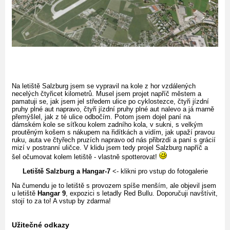
Na letiště Salzburg jsem se vypravil na kole z hor vzdálených
necelých čtyřicet kilometrů. Musel jsem projet napříč městem a
pamatuji se, jak jsem jel středem ulice po cyklostezce, čtyři jízdní
pruhy plné aut napravo, čtyři jízdní pruhy plné aut nalevo a já marně
přemýšlel, jak z té ulice odbočím. Potom jsem dojel paní na
dámském kole se síťkou kolem zadního kola, v sukni, s velkým
proutěným košem s nákupem na řidítkách a vidím, jak upaží pravou
ruku, auta ve čtyřech pruzích napravo od nás přibrzdí a paní s grácií
mizí v postranní uličce. V klidu jsem tedy projel Salzburg napříč a
šel očumovat kolem letiště - vlastně spotterovat!
Letiště Salzburg a Hangar-7
<- klikni pro vstup do fotogalerie
Na čumendu je to letiště s provozem spíše menším, ale objevil jsem
u letiště
Hangar 9
, expozici s letadly Red Bullu. Doporučuji navštívit,
stojí to za to! A vstup by zdarma!
Užitečné odkazy