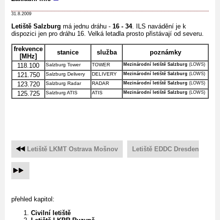
31.8.2009
Letiště Salzburg
má jednu dráhu -
16 - 34
. ILS navádění je k
dispozici jen pro dráhu 16. Velká letadla prosto přistávají od severu.
frekvence
stanice
služba
poznámky
[MHz]
118.100
Salzburg Tower
TOWER
Mezinárodní letiště Salzburg
(LOWS)
121.750
Salzburg Delivery
DELIVERY
Mezinárodní letiště Salzburg
(LOWS)
123.720
Salzburg Radar
RADAR
Mezinárodní letiště Salzburg
(LOWS)
125.725
Salzburg ATIS
ATIS
Mezinárodní letiště Salzburg
(LOWS)
Letiště LKMT Ostrava Mošnov
Letiště EDDC Dresden
přehled kapitol:
Civilní letiště