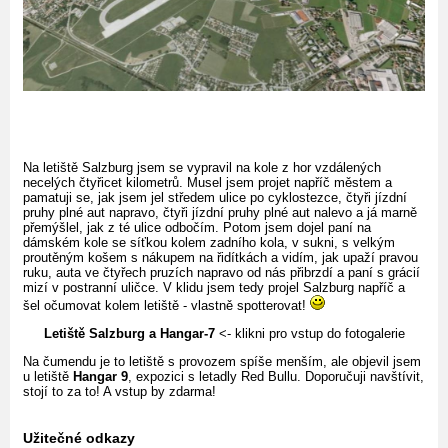
Na letiště Salzburg jsem se vypravil na kole z hor vzdálených
necelých čtyřicet kilometrů. Musel jsem projet napříč městem a
pamatuji se, jak jsem jel středem ulice po cyklostezce, čtyři jízdní
pruhy plné aut napravo, čtyři jízdní pruhy plné aut nalevo a já marně
přemýšlel, jak z té ulice odbočím. Potom jsem dojel paní na
dámském kole se síťkou kolem zadního kola, v sukni, s velkým
proutěným košem s nákupem na řidítkách a vidím, jak upaží pravou
ruku, auta ve čtyřech pruzích napravo od nás přibrzdí a paní s grácií
mizí v postranní uličce. V klidu jsem tedy projel Salzburg napříč a
šel očumovat kolem letiště - vlastně spotterovat!
Letiště Salzburg a Hangar-7
<- klikni pro vstup do fotogalerie
Na čumendu je to letiště s provozem spíše menším, ale objevil jsem
u letiště
Hangar 9
, expozici s letadly Red Bullu. Doporučuji navštívit,
stojí to za to! A vstup by zdarma!
Užitečné odkazy