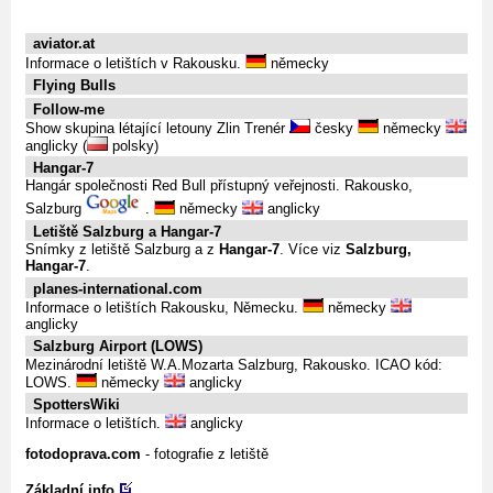
aviator.at
Informace o letištích v Rakousku.
německy
Flying Bulls
Follow-me
Show skupina létající letouny Zlin Trenér
česky
německy
anglicky (
polsky)
Hangar-7
Hangár společnosti Red Bull přístupný veřejnosti. Rakousko,
Salzburg
.
německy
anglicky
Letiště Salzburg a Hangar-7
Snímky z letiště Salzburg a z
Hangar-7
. Více viz
Salzburg,
Hangar-7
.
planes-international.com
Informace o letištích Rakousku, Německu.
německy
anglicky
Salzburg Airport (LOWS)
Mezinárodní letiště W.A.Mozarta Salzburg, Rakousko. ICAO kód:
LOWS.
německy
anglicky
SpottersWiki
Informace o letištích.
anglicky
fotodoprava.com
- fotografie z letiště
Základní info