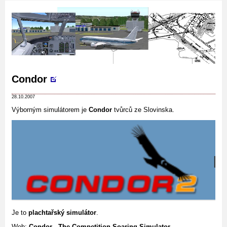
Condor
28.10.2007
Výborným simulátorem je
Condor
tvůrců ze Slovinska.
Je to
plachtařský simulátor
.
Web:
Condor - The Competition Soaring Simulator