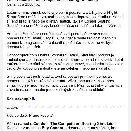
Cena: cca 1300 Kč.
Létám s ním. Simulace letu je velmi podařená a tak jako u
Flight
Simulátoru
můžete zakusit pocity pilota dopravního letadla a zkusit
si jeho práci a něco se o létání naučit, tak i v Condor Soaring
Simulátoru si můžete vyzkoušet a něco se naučit o létání s větroni.
Ve Flight Simulátoru oceňuji možnost podrobně se seznámit s
procedurálním létání. Lety
IFR
, navigace podle radionavigačních
pomůcek, programování palubního počítače, provoz na velkých
dopravních letištích.
Condor oproti tomu nabízí kontaktní létání. Simulátor podporuje
multiplayer a je tak možné létat s ostatními a pořádat i závody. Létat
můžete se školními větroni, s větroni klubové, standardní nebo volné
třídy. Do vzduchu se dostanete aerovlekem nebo na navijáku.
Simulace vlastností letadla, zvuků, počasí je natolik věrná, že
opravdu umožňuje trénování létání. Však toho mnozí piloti přes
zimu, kdy se moc neplachtaří, využívají. Mezi účastníky virtuálních
závodů najdete mnoho jmen známých z našich aeroklubů.
Kde nakoupit
31.1.2011
Kde se dá
X-Plane
koupit?
Přímo na webu
Condor - The Competition Soaring Simulator
.
Klepněte v menu na
Buy Condor
a dostanete se na stránku, kde