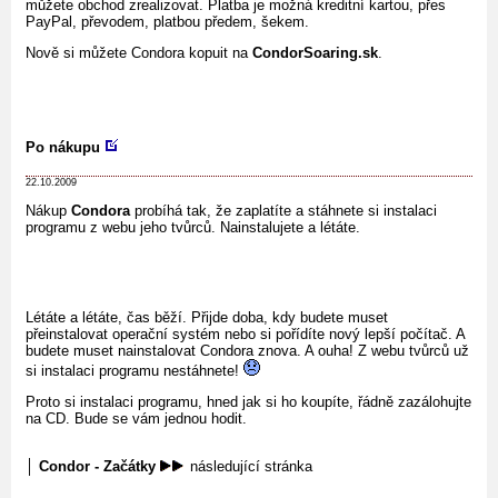
můžete obchod zrealizovat. Platba je možná kreditní kartou, přes
PayPal, převodem, platbou předem, šekem.
Nově si můžete Condora kopuit na
CondorSoaring.sk
.
Po nákupu
22.10.2009
Nákup
Condora
probíhá tak, že zaplatíte a stáhnete si instalaci
programu z webu jeho tvůrců. Nainstalujete a létáte.
Létáte a létáte, čas běží. Přijde doba, kdy budete muset
přeinstalovat operační systém nebo si pořídíte nový lepší počítač. A
budete muset nainstalovat Condora znova. A ouha! Z webu tvůrců už
si instalaci programu nestáhnete!
Proto si instalaci programu, hned jak si ho koupíte, řádně zazálohujte
na CD. Bude se vám jednou hodit.
│
Condor - Začátky
následující stránka