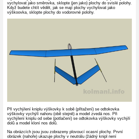
vychylovat jako směrovka, sklopte (jen jako) plochy do svislé polohy.
Když budete chtít vědět, jak se mají plochy vychylovat jako
výškoovka, sklopte plochy do vodorovné polohy.
Při vychýlení kniplu výškovky k sobě (přitažení) se odtokovka
výškovky vychýlí nahoru (obě stejně) a model zvedá nos. Při
vychýlení kniplu od sebe (potlačení) se odtokovka výškovky vychýlí
dolů a model kloní nos dolů.
Na obrázcích jsou jsou zobrazeny plovoucí ocasní plochy. První
obrázek (nahoře) ukazuje plochy v neutrálu (žádný knipl není