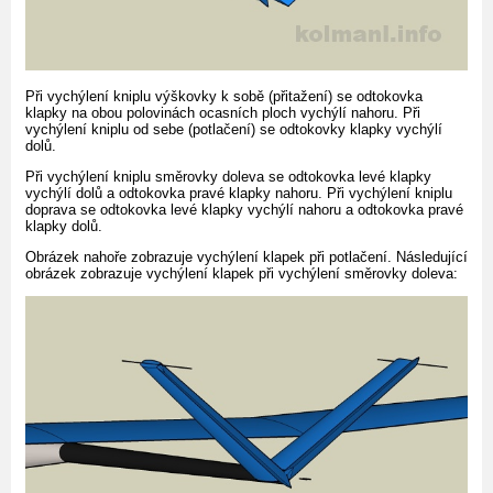
Při vychýlení kniplu výškovky k sobě (přitažení) se odtokovka
klapky na obou polovinách ocasních ploch vychýlí nahoru. Při
vychýlení kniplu od sebe (potlačení) se odtokovky klapky vychýlí
dolů.
Při vychýlení kniplu směrovky doleva se odtokovka levé klapky
vychýlí dolů a odtokovka pravé klapky nahoru. Při vychýlení kniplu
doprava se odtokovka levé klapky vychýlí nahoru a odtokovka pravé
klapky dolů.
Obrázek nahoře zobrazuje vychýlení klapek při potlačení. Následující
obrázek zobrazuje vychýlení klapek při vychýlení směrovky doleva: