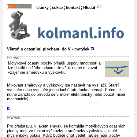
články
¦
sekce
¦
kontakt
¦
Hledat
Větroň s ocasními plochami do V - motýlek
25.1.2004
Motýlkové ocasní plochy přináší úsporu hmotnosti a
lze docílit i nižšího odporu. Je však nutné mixovat
vzájemně směrovku a výškovku.
Mixování směrovky a výškovky lze nastavit na vysílači. Starší
vysílače nebo vysílače jednoduché tuto funkci nemají. Potom je
nutné zařadit do přívodů serv mixer elektronický nebo použít mixer
mechanický.
20.9.2008
Pro představu, v jakém smyslu se kormidla motýlkových ocasních
plochy mají ve funkci výškovky a směrovky vychylovat, stačí
myšlenkový pokus. Když budete chtít vědět, jak se mají plochy