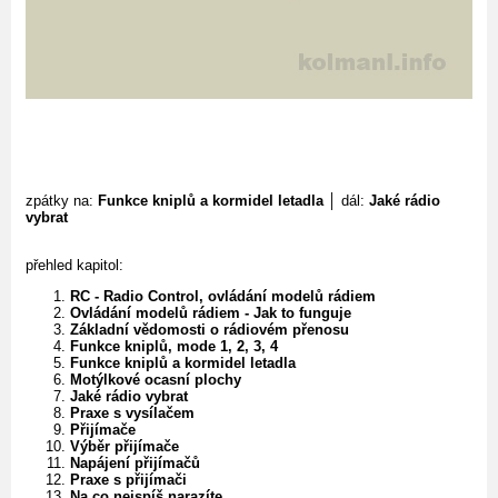
zpátky na:
Funkce kniplů a kormidel letadla
│ dál:
Jaké rádio
vybrat
přehled kapitol:
RC - Radio Control, ovládání modelů rádiem
Ovládání modelů rádiem - Jak to funguje
Základní vědomosti o rádiovém přenosu
Funkce kniplů, mode 1, 2, 3, 4
Funkce kniplů a kormidel letadla
Motýlkové ocasní plochy
Jaké rádio vybrat
Praxe s vysílačem
Přijímače
Výběr přijímače
Napájení přijímačů
Praxe s přijímači
Na co nejspíš narazíte