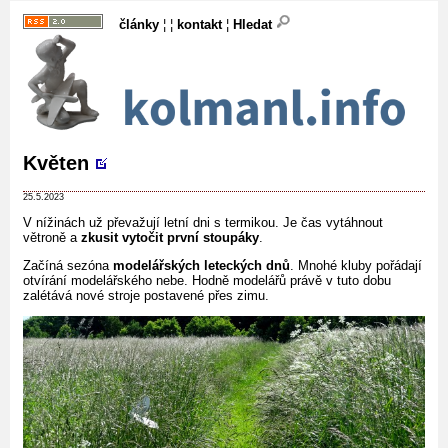
články
¦ ¦
kontakt
¦
Hledat
Květen
25.5.2023
V nížinách už převažují letní dni s termikou. Je čas vytáhnout
větroně a
zkusit vytočit první stoupáky
.
Začíná sezóna
modelářských leteckých dnů
. Mnohé kluby pořádají
otvírání modelářského nebe. Hodně modelářů právě v tuto dobu
zalétává nové stroje postavené přes zimu.