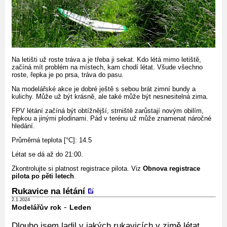
Na letišti už roste tráva a je třeba ji sekat. Kdo létá mimo letiště,
začíná mít problém na místech, kam chodí létat. Všude všechno
roste, řepka je po prsa, tráva do pasu.
Na modelářské akce je dobré ještě s sebou brát zimní bundy a
kulichy. Může už být krásně, ale také může být nesnesitelná zima.
FPV létání začíná být obtížnější, strniště zarůstají novým obilím,
řepkou a jinými plodinami. Pád v terénu už může znamenat náročné
hledání.
Průměrná teplota [°C]: 14.5
Létat se dá až do 21:00.
Zkontrolujte si platnost registrace pilota. Viz
Obnova registrace
pilota po pěti letech
.
Rukavice na létání
2.1.2024
-
Modelářův rok
Leden
Dlouho jsem ladil v jakých rukavicích v zimě létat.