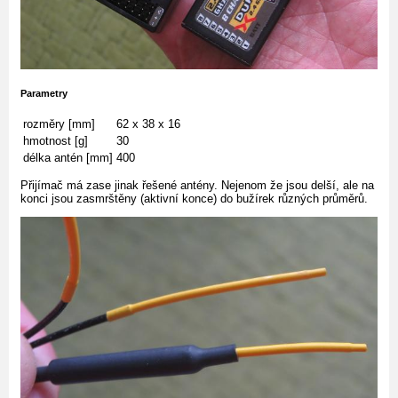
Parametry
rozměry [mm]
62 x 38 x 16
hmotnost [g]
30
délka antén [mm]
400
Přijímač má zase jinak řešené antény. Nejenom že jsou delší, ale na
konci jsou zasmrštěny (aktivní konce) do bužírek různých průměrů.