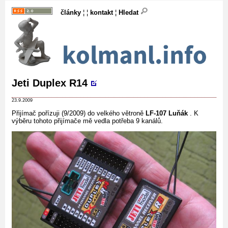
články
¦ ¦
kontakt
¦
Hledat
Jeti Duplex R14
23.9.2009
Přijímač pořízuji (9/2009) do velkého větroně
LF-107 Luňák
. K
výběru tohoto přijímače mě vedla potřeba 9 kanálů.