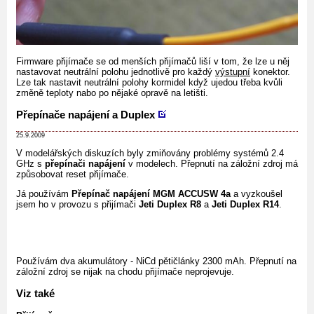
Firmware přijímače se od menších přijímačů liší v tom, že lze u něj
nastavovat neutrální polohu jednotlivě pro každý
výstupní
konektor.
Lze tak nastavit neutrální polohy kormidel když ujedou třeba kvůli
změně teploty nabo po nějaké opravě na letišti.
Přepínače napájení a Duplex
25.9.2009
V modelářských diskuzích byly zmiňovány problémy systémů 2.4
GHz s
přepínači napájení
v modelech. Přepnutí na záložní zdroj má
způsobovat reset přijímače.
Já používám
Přepínač napájení MGM ACCUSW 4a
a vyzkoušel
jsem ho v provozu s přijímači
Jeti Duplex R8
a
Jeti Duplex R14
.
Používám dva akumulátory - NiCd pětičlánky 2300 mAh. Přepnutí na
záložní zdroj se nijak na chodu přijímače neprojevuje.
Viz také