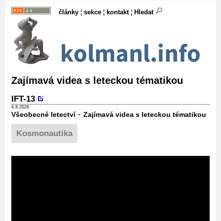
články
¦
sekce
¦
kontakt
¦
Hledat
Zajímavá videa s leteckou tématikou
IFT-13
4.8.2026
-
Všeobecné letectví
Zajímavá videa s leteckou tématikou
Kosmonautika