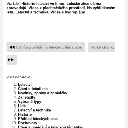
Viz také
Historie letectví ve filmu
,
Letecké akce očima
zpravodajů
,
Videa z plachtařského prostředí
,
Na vyhlídkovém
letu
,
Letectví a technika
,
Videa s hydroplány
Čtení a povídání s leteckou tématikou
Horké chvilky
přehled kapitol:
Letectví
Čtení o letadlech
Novinky, zprávy a zprávičky
Za letadly
Vybrané typy
Lidé
Letectví a technika
Historie
Přehled leteckých akcí
Rozhovory
Čtení a povídání s leteckou tématikou