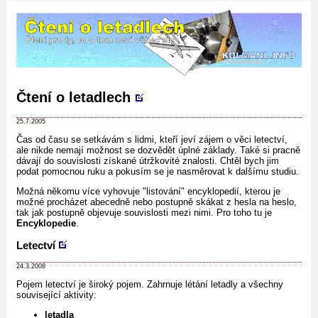
Čtení o letadlech
25.7.2005
Čas od času se setkávám s lidmi, kteří jeví zájem o věci letectví,
ale nikde nemají možnost se dozvědět úplné základy. Také si pracně
dávají do souvislosti získané útržkovité znalosti. Chtěl bych jim
podat pomocnou ruku a pokusím se je nasměrovat k dalšímu studiu.
Možná někomu více vyhovuje "listování" encyklopedií, kterou je
možné procházet abecedně nebo postupně skákat z hesla na heslo,
tak jak postupně objevuje souvislosti mezi nimi. Pro toho tu je
Encyklopedie
.
Letectví
24.3.2008
Pojem letectví je široký pojem. Zahrnuje létání letadly a všechny
související aktivity:
letadla