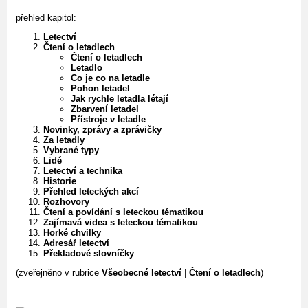
přehled kapitol:
Letectví
Čtení o letadlech
Čtení o letadlech
Letadlo
Co je co na letadle
Pohon letadel
Jak rychle letadla létají
Zbarvení letadel
Přístroje v letadle
Novinky, zprávy a zprávičky
Za letadly
Vybrané typy
Lidé
Letectví a technika
Historie
Přehled leteckých akcí
Rozhovory
Čtení a povídání s leteckou tématikou
Zajímavá videa s leteckou tématikou
Horké chvilky
Adresář letectví
Překladové slovníčky
(zveřejněno v rubrice
Všeobecné letectví
|
Čtení o letadlech
)