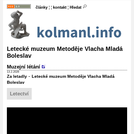
články
¦ ¦
kontakt
¦
Hledat
Letecké muzeum Metoděje Vlacha Mladá
Boleslav
Muzejní létání
13.2.2026
-
Za letadly
Letecké muzeum Metoděje Vlacha Mladá
Boleslav
Letectví