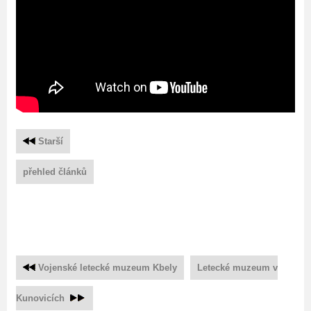
Starší
přehled článků
Vojenské letecké muzeum Kbely
Letecké muzeum v
Kunovicích