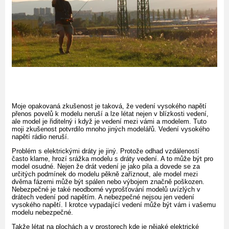
Moje opakovaná zkušenost je taková, že vedení vysokého napětí
přenos povelů k modelu neruší a lze létat nejen v blízkosti vedení,
ale model je řiditelný i když je vedení mezi vámi a modelem. Tuto
moji zkušenost potvrdilo mnoho jiných modelářů. Vedení vysokého
napětí rádio neruší.
Problém s elektrickými dráty je jiný. Protože odhad vzdáleností
často klame, hrozí srážka modelu s dráty vedení. A to může být pro
model osudné. Nejen že drát vedení je jako pila a dovede se za
určitých podmínek do modelu pěkně zaříznout, ale model mezi
dvěma fázemi může být spálen nebo výbojem značně poškozen.
Nebezpečné je také neodborné vyprošťování modelů uvízlých v
drátech vedení pod napětím. A nebezpečné nejsou jen vedení
vysokého napětí. I krotce vypadající vedení může být vám i vašemu
modelu nebezpečné.
Takže létat na plochách a v prostorech kde je nějaké elektrické