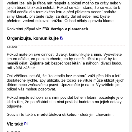
vedení lze, ale je třeba mít respekt a pokud možno za dráty nebo v
jejich těsné blízkosti nelétat. Pokud se vám stane, že se vracíte k
letišti odněkud s termického letu a před přeletem vedení potkáte
silný klesák, přistaňte raději za dráty dál od sebe, než byste
přeletem vedení riskovali srážku. Odhad někdy opravdu klame!
Konkrétní případ viz
F3X Vertigo v plamenech
.
Organizujte, komunikujte
5.5.2005
Pokud máte při své činnosti diváky, komunikujte s nimi. Vysvětlete
jim co děláte, co po nich chcete, co by neměli dělat a proč by to
neměli dělat. Zajistíte tak bezpečnost létání a náhodní diváci budou
mít větší zážitek.
Oni většinou netuší, že "to letadlo bez motoru" váží přes kilo a letí
dostatečně rychle, aby ublížilo, že točící se vrtule může ublížit jejich
dětem nebo zvědavému psovi. Upozorněte je na to. Vysvětlete jim,
odkud vás mohou pozorovat.
Pokud nejste schopni si s nimi povídat během létání, požádejte je o
klid s tím, že po přistání si s nimi povídat budete a na jejich dotazy
odpovíte.
Souvisí to také s
modelářskou etiketou
- slušným chováním.
Viz také