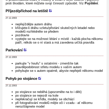
proti škodám, které můžete svojí činností způsobit. Viz
Pojištění
.
Příjezd/příchod na letiště
27.12.2003
nepřejíždějte autem dráhu
křižujete-li dráhu vzletu/přistání skutečných letadel nebo
modelů rozhlédněte se předem
pozdravte
vyptejte se na možnost létání v místě - každá plocha někomu
patří, někdo se o ní stará a má zavedena určitá pravidla
Parkování
27.12.2003
parkujte "v houfu" s ostatními - zmenšíte tak
pravděpodobnost střetu modelu s vaším autem
pohybujte se s autem opatrně, abyste nepřejeli někomu model
Pohyb po stojánce
27.12.2003
po stojánce se neběhá (upozorněte na to i děti)
po stojánce se nejezdí na kole
nepřekračují se křídla, modely se obchází
při fotografování modelů mějte oči i vzadu - ať někomu
nerozšlápnete model