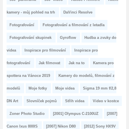
kamery - můj pohled na trh
DaVinci Resolve
Fotografování
Fotografování a filmování z letadla
Fotografování skupinek
Gyroflow
Hudba a zvuky do
videa
Inspirace pro filmování
Inspirace pro
fotografování
Jak filmovat
Jak na to
Kamera pro
spottera na Vánoce 2019
Kamery do modelů, filmování z
modelů
Moje fotky
Moje videa
Sigma 19 mm f/2,8
DN Art
Slovníček pojmů
Střih videa
Video v kostce
Zoner Photo Studio
[2001] Olympus C-2100UZ
[2007]
Canon Ixus 800IS
[2007] Nikon D80
[2012] Sony HX9V