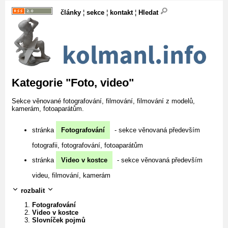
články
¦
sekce
¦
kontakt
¦
Hledat
Kategorie "Foto, video"
Sekce věnované fotografování, filmování, filmování z modelů,
kamerám, fotoaparátům.
stránka
Fotografování
- sekce věnovaná především
fotografii, fotografování, fotoaparátům
stránka
Video v kostce
- sekce věnovaná především
videu, filmování, kamerám
rozbalit
Fotografování
Video v kostce
Slovníček pojmů