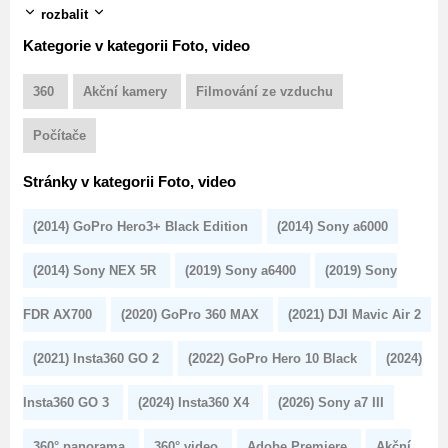
rozbalit
Kategorie v kategorii Foto, video
360
Akční kamery
Filmování ze vzduchu
Počítače
Stránky v kategorii Foto, video
(2014) GoPro Hero3+ Black Edition
(2014) Sony a6000
(2014) Sony NEX 5R
(2019) Sony a6400
(2019) Sony
FDR AX700
(2020) GoPro 360 MAX
(2021) DJI Mavic Air 2
(2021) Insta360 GO 2
(2022) GoPro Hero 10 Black
(2024)
Insta360 GO 3
(2024) Insta360 X4
(2026) Sony a7 III
360° panorama
360° video
Adobe Premiere
Akční