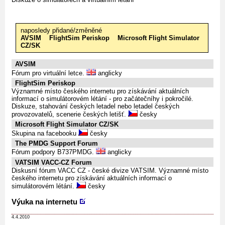
naposledy přidané/změněné
AVSIM
FlightSim Periskop
Microsoft Flight Simulator
CZ/SK
AVSIM
Fórum pro virtuální letce.
anglicky
FlightSim Periskop
Významné místo českého internetu pro získávání aktuálních
informací o simulátorovém létání - pro začátečníhy i pokročilé.
Diskuze, stahování českých letadel nebo letadel českých
provozovatelů, scenerie českých letišť.
česky
Microsoft Flight Simulator CZ/SK
Skupina na facebooku
česky
The PMDG Support Forum
Fórum podpory B737PMDG.
anglicky
VATSIM VACC-CZ Forum
Diskusní fórum VACC CZ - české divize VATSIM. Významné místo
českého internetu pro získávání aktuálních informací o
simulátorovém létání.
česky
Výuka na internetu
4.4.2010