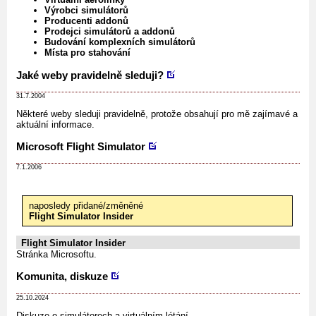
Výrobci simulátorů
Producenti addonů
Prodejci simulátorů a addonů
Budování komplexních simulátorů
Místa pro stahování
Jaké weby pravidelně sleduji?
31.7.2004
Některé weby sleduji pravidelně, protože obsahují pro mě zajímavé a
aktuální informace.
Microsoft Flight Simulator
7.1.2006
naposledy přidané/změněné
Flight Simulator Insider
Flight Simulator Insider
Stránka Microsoftu.
Komunita, diskuze
25.10.2024
Diskuze o simulátorech a virtuálním létání