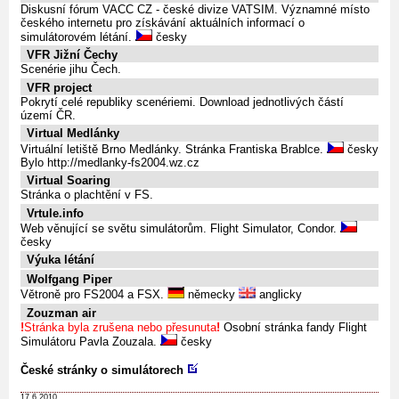
Diskusní fórum VACC CZ - české divize VATSIM. Významné místo
českého internetu pro získávání aktuálních informací o
simulátorovém létání.
česky
VFR Jižní Čechy
Scenérie jihu Čech.
VFR project
Pokrytí celé republiky scenériemi. Download jednotlivých částí
území ČR.
Virtual Medlánky
Virtuální letiště Brno Medlánky. Stránka Frantiska Brablce.
česky
Bylo http://medlanky-fs2004.wz.cz
Virtual Soaring
Stránka o plachtění v FS.
Vrtule.info
Web věnující se světu simulátorům. Flight Simulator, Condor.
česky
Výuka létání
Wolfgang Piper
Větroně pro FS2004 a FSX.
německy
anglicky
Zouzman air
!
Stránka byla zrušena nebo přesunuta
!
Osobní stránka fandy Flight
Simulátoru Pavla Zouzala.
česky
České stránky o simulátorech
17.6.2010