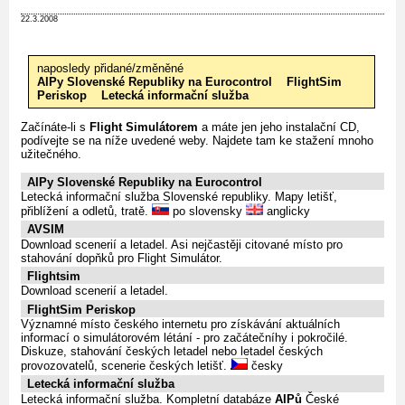
22.3.2008
naposledy přidané/změněné
AIPy Slovenské Republiky na Eurocontrol
FlightSim
Periskop
Letecká informační služba
Začínáte-li s
Flight Simulátorem
a máte jen jeho instalační CD,
podívejte se na níže uvedené weby. Najdete tam ke stažení mnoho
užitečného.
AIPy Slovenské Republiky na Eurocontrol
Letecká informační služba Slovenské republiky. Mapy letišť,
přiblížení a odletů, tratě.
po slovensky
anglicky
AVSIM
Download scenerií a letadel. Asi nejčastěji citované místo pro
stahování dopňků pro Flight Simulátor.
Flightsim
Download scenerií a letadel.
FlightSim Periskop
Významné místo českého internetu pro získávání aktuálních
informací o simulátorovém létání - pro začátečníhy i pokročilé.
Diskuze, stahování českých letadel nebo letadel českých
provozovatelů, scenerie českých letišť.
česky
Letecká informační služba
Letecká informační služba. Kompletní databáze
AIPů
České