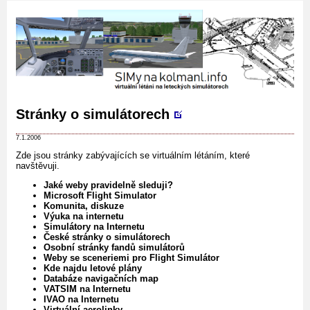
Stránky o simulátorech
7.1.2006
Zde jsou stránky zabývajících se virtuálním létáním, které
navštěvuji.
Jaké weby pravidelně sleduji?
Microsoft Flight Simulator
Komunita, diskuze
Výuka na internetu
Simulátory na Internetu
České stránky o simulátorech
Osobní stránky fandů simulátorů
Weby se sceneriemi pro Flight Simulátor
Kde najdu letové plány
Databáze navigačních map
VATSIM na Internetu
IVAO na Internetu
Virtuální aerolinky