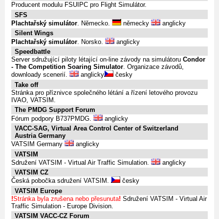
Producent modulu FSUIPC pro Flight Simulátor.
SFS
Plachtařský simulátor
. Německo.
německy
anglicky
Silent Wings
Plachtařský simulátor
. Norsko.
anglicky
Speedbattle
Server sdružující piloty létající on-line závody na simulátoru
Condor
- The Competition Soaring Simulator
. Organizace závodů,
downloady scenerií.
anglicky
česky
Take off
Stránka pro příznivce společného létání a řízení letového provozu
IVAO, VATSIM.
The PMDG Support Forum
Fórum podpory B737PMDG.
anglicky
VACC-SAG, Virtual Area Control Center of Switzerland
Austria Germany
VATSIM Germany
anglicky
VATSIM
Sdružení VATSIM - Virtual Air Traffic Simulation.
anglicky
VATSIM CZ
Česká pobočka sdružení VATSIM.
česky
VATSIM Europe
!
Stránka byla zrušena nebo přesunuta
!
Sdružení VATSIM - Virtual Air
Traffic Simulation - Europe Division.
VATSIM VACC-CZ Forum