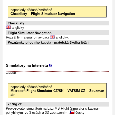
naposledy přidané/změněné
Checklisty
Flight Simulator Navigation
Checklisty
anglicky
Flight Simulator Navigation
Rozsáhlý materiál o navigaci
anglicky.
Poznámky pilotního kadeta - mateřská školka létání
Simulátory na Internetu
23.2.2015
naposledy přidané/změněné
Microsoft Flight Simulator CZ/SK
VATSIM CZ
Zouzman
air
737ng.cz
Provozovatel simulátorů na bázi MS Flight Simulator s kabinami
pohyblivými ve 3 osách a 3D zobrazením.
česky