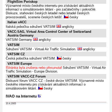
FlightSim Periskop
Významné místo českého internetu pro získávání aktuálních
informací o simulátorovém létání - pro začátečníhy i pokročilé.
Diskuze, stahování českých letadel nebo letadel českých
provozovatelů, scenerie českých letišť.
česky
Italian vACC
Italská pobočka sdružení VATSIM
anglicky
VACC-SAG, Virtual Area Control Center of Switzerland
Austria Germany
VATSIM Germany
anglicky
VATSIM
Sdružení VATSIM - Virtual Air Traffic Simulation.
anglicky
VATSIM CZ
Česká pobočka sdružení VATSIM.
česky
VATSIM Europe
!
Stránka byla zrušena nebo přesunuta
!
Sdružení VATSIM - Virtual Air
Traffic Simulation - Europe Division.
VATSIM VACC-CZ Forum
Diskusní fórum VACC CZ - české divize VATSIM. Významné místo
českého internetu pro získávání aktuálních informací o
simulátorovém létání.
česky
IVAO na Internetu
10.4.2005