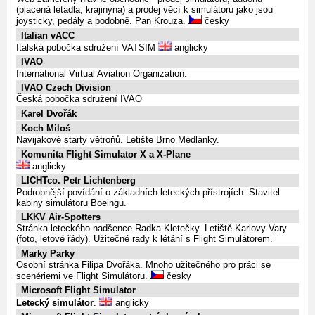
(placená letadla, krajinyna) a prodej věcí k simulátoru jako jsou
joysticky, pedály a podobně. Pan Krouza.
česky
Italian vACC
Italská pobočka sdružení VATSIM
anglicky
IVAO
International Virtual Aviation Organization.
IVAO Czech Division
Česká pobočka sdružení IVAO
Karel Dvořák
Koch Miloš
Navijákové starty větroňů. Letište Brno Medlánky.
Komunita Flight Simulator X a X-Plane
anglicky
LICHTco. Petr Lichtenberg
Podrobnější povídání o základních leteckých přístrojích. Stavitel
kabiny simulátoru Boeingu.
LKKV Air-Spotters
Stránka leteckého nadšence Radka Kletečky. Letiště Karlovy Vary
(foto, letové řády). Užitečné rady k létání s Flight Simulátorem.
Marky Parky
Osobní stránka Filipa Dvořáka. Mnoho užitečného pro práci se
scenériemi ve Flight Simulátoru.
česky
Microsoft Flight Simulator
Letecký simulátor
.
anglicky