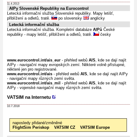
11.4.2013
AIPy Slovenské Republiky na Eurocontrol
Letecká informační služba Slovenské republiky. Mapy letišť,
přiblížení a odletů, tratě.
po slovensky
anglicky
Letecká informační služba
Letecká informační služba. Kompletní databáze
AIPů
České
republiky - mapy letišť, přiblížení a odletů, tratě.
česky
www.eurocontrol.int/ais_eur
- přehled webů
AIS
, kde se dají najít
AIPy - navigační mapy evropských zemí. Některé volně přístupné,
některé jen pro registrované.
www.eurocontrol.int/ais
- přehled webů
AIS
, kde se dají najít AIPy
- navigační mapy různých zemí světa.
www.eurocontrol.int/ais_mil
- přehled webů
AIS
, kde se dají najít
AIPy - vojenské navigační mapy různých zemí světa.
VATSIM na Internetu
10.7.2018
naposledy přidané/změněné
FlightSim Periskop
VATSIM CZ
VATSIM Europe