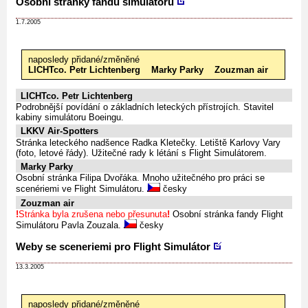
Osobní stránky fandů simulátorů
1.7.2005
naposledy přidané/změněné
LICHTco. Petr Lichtenberg
Marky Parky
Zouzman air
LICHTco. Petr Lichtenberg
Podrobnější povídání o základních leteckých přístrojích. Stavitel
kabiny simulátoru Boeingu.
LKKV Air-Spotters
Stránka leteckého nadšence Radka Kletečky. Letiště Karlovy Vary
(foto, letové řády). Užitečné rady k létání s Flight Simulátorem.
Marky Parky
Osobní stránka Filipa Dvořáka. Mnoho užitečného pro práci se
scenériemi ve Flight Simulátoru.
česky
Zouzman air
!
Stránka byla zrušena nebo přesunuta
!
Osobní stránka fandy Flight
Simulátoru Pavla Zouzala.
česky
Weby se sceneriemi pro Flight Simulátor
13.3.2005
naposledy přidané/změněné