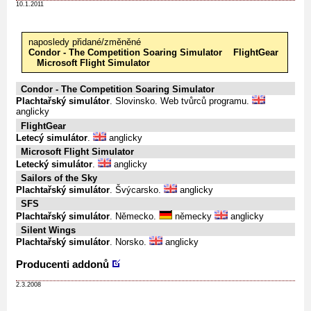
10.1.2011
naposledy přidané/změněné
Condor - The Competition Soaring Simulator
FlightGear
Microsoft Flight Simulator
Condor - The Competition Soaring Simulator
Plachtařský simulátor
. Slovinsko. Web tvůrců programu.
anglicky
FlightGear
Letecý simulátor
.
anglicky
Microsoft Flight Simulator
Letecký simulátor
.
anglicky
Sailors of the Sky
Plachtařský simulátor
. Švýcarsko.
anglicky
SFS
Plachtařský simulátor
. Německo.
německy
anglicky
Silent Wings
Plachtařský simulátor
. Norsko.
anglicky
Producenti addonů
2.3.2008