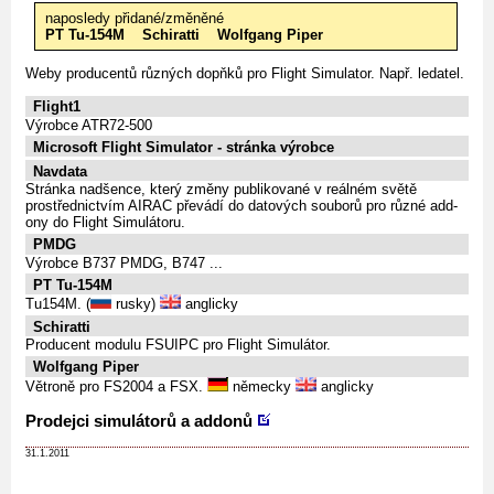
naposledy přidané/změněné
PT Tu-154M
Schiratti
Wolfgang Piper
Weby producentů různých dopňků pro Flight Simulator. Např. ledatel.
Flight1
Výrobce ATR72-500
Microsoft Flight Simulator - stránka výrobce
Navdata
Stránka nadšence, který změny publikované v reálném světě
prostřednictvím AIRAC převádí do datových souborů pro různé add-
ony do Flight Simulátoru.
PMDG
Výrobce B737 PMDG, B747 ...
PT Tu-154M
Tu154M. (
rusky)
anglicky
Schiratti
Producent modulu FSUIPC pro Flight Simulátor.
Wolfgang Piper
Větroně pro FS2004 a FSX.
německy
anglicky
Prodejci simulátorů a addonů
31.1.2011