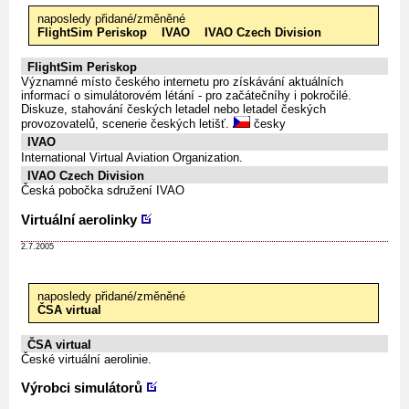
naposledy přidané/změněné
FlightSim Periskop
IVAO
IVAO Czech Division
FlightSim Periskop
Významné místo českého internetu pro získávání aktuálních
informací o simulátorovém létání - pro začátečníhy i pokročilé.
Diskuze, stahování českých letadel nebo letadel českých
provozovatelů, scenerie českých letišť.
česky
IVAO
International Virtual Aviation Organization.
IVAO Czech Division
Česká pobočka sdružení IVAO
Virtuální aerolinky
2.7.2005
naposledy přidané/změněné
ČSA virtual
ČSA virtual
České virtuální aerolinie.
Výrobci simulátorů