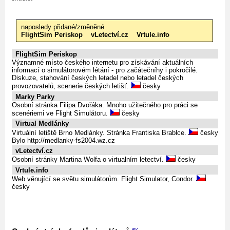
naposledy přidané/změněné
FlightSim Periskop
vLetectví.cz
Vrtule.info
FlightSim Periskop
Významné místo českého internetu pro získávání aktuálních
informací o simulátorovém létání - pro začátečníhy i pokročilé.
Diskuze, stahování českých letadel nebo letadel českých
provozovatelů, scenerie českých letišť.
česky
Marky Parky
Osobní stránka Filipa Dvořáka. Mnoho užitečného pro práci se
scenériemi ve Flight Simulátoru.
česky
Virtual Medlánky
Virtuální letiště Brno Medlánky. Stránka Frantiska Brablce.
česky
Bylo http://medlanky-fs2004.wz.cz
vLetectví.cz
Osobní stránky Martina Wolfa o virtualním letectví.
česky
Vrtule.info
Web věnující se světu simulátorům. Flight Simulator, Condor.
česky