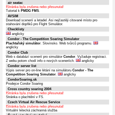
air seatac
!
Stránka byla zrušena nebo přesunuta
!
Tutorial k
PMDG FMS
.
AVSIM
Download scenerií a letadel. Asi nejčastěji citované místo pro
stahování dopňků pro Flight Simulátor.
Checklisty
anglicky
Condor - The Competition Soaring Simulator
Plachtařský simulátor
. Slovinsko. Web tvůrců programu.
anglicky
Condor Club
Web s databází scenerií pro simulátor
Condor
. Vyžaduje registraci.
Z webu potom chodí info o nových sceneriích.
anglicky
Condor server list
Výpis server pro on-line létání na simulátoru
Condor - The
Competition Soaring Simulator
.
anglicky
CondorSoaring.sk
Prodejce Condor Soaring
Cross country soaring 2004
!
Stránka byla zrušena nebo přesunuta
!
Stránka o plachtění v FS.
Czech Virtual Air Rescue Service
!
Stránka byla zrušena nebo přesunuta
!
Virtuální letecká záchranná služba