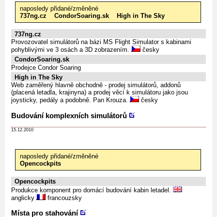
naposledy přidané/změněné
737ng.cz
CondorSoaring.sk
High in The Sky
737ng.cz
Provozovatel simulátorů na bázi MS Flight Simulator s kabinami
pohyblivými ve 3 osách a 3D zobrazením.
česky
CondorSoaring.sk
Prodejce Condor Soaring
High in The Sky
Web zaměřený hlavně obchodně - prodej simulátorů, addonů
(placená letadla, krajinyna) a prodej věcí k simulátoru jako jsou
joysticky, pedály a podobně. Pan Krouza.
česky
Budování komplexních simulátorů
15.12.2010
naposledy přidané/změněné
Opencockpits
Opencockpits
Produkce komponent pro domácí budování kabin letadel.
anglicky
francouzsky
Místa pro stahování