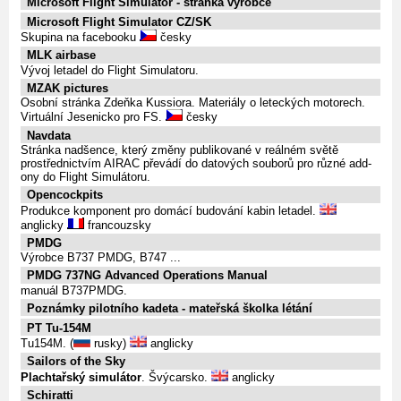
Microsoft Flight Simulator - stránka výrobce
Microsoft Flight Simulator CZ/SK
Skupina na facebooku
česky
MLK airbase
Vývoj letadel do Flight Simulatoru.
MZAK pictures
Osobní stránka Zdeňka Kussiora. Materiály o leteckých motorech.
Virtuální Jesenicko pro FS.
česky
Navdata
Stránka nadšence, který změny publikované v reálném světě
prostřednictvím AIRAC převádí do datových souborů pro různé add-
ony do Flight Simulátoru.
Opencockpits
Produkce komponent pro domácí budování kabin letadel.
anglicky
francouzsky
PMDG
Výrobce B737 PMDG, B747 ...
PMDG 737NG Advanced Operations Manual
manuál B737PMDG.
Poznámky pilotního kadeta - mateřská školka létání
PT Tu-154M
Tu154M. (
rusky)
anglicky
Sailors of the Sky
Plachtařský simulátor
. Švýcarsko.
anglicky
Schiratti