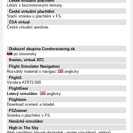
České virtuální plachtění
Létání s bezmotorovými letouny.
České virtuální plachtění
Starší stránka o plachtění v FS.
ČSA virtual
České virtuální aerolinie.
Diskuzní skupina Condorsoaring.sk
po slovensky
firwien, virtual ATC
Flight Simulator Navigation
Rozsáhlý materiál o navigaci
anglicky.
Flight1
Výrobce ATR72-500
FlightGear
Letecý simulátor
.
anglicky
Flightsim
Download scenerií a letadel.
FSZwever
Stránka o plachtění v FS.
Hanácké simulátor
High in The Sky
Web zaměřený hlavně obchodně - prodej simulátorů, addonů