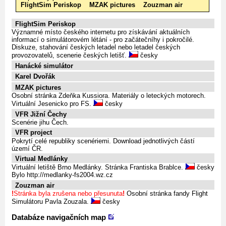
FlightSim Periskop
MZAK pictures
Zouzman air
FlightSim Periskop
Významné místo českého internetu pro získávání aktuálních
informací o simulátorovém létání - pro začátečníhy i pokročilé.
Diskuze, stahování českých letadel nebo letadel českých
provozovatelů, scenerie českých letišť.
česky
Hanácké simulátor
Karel Dvořák
MZAK pictures
Osobní stránka Zdeňka Kussiora. Materiály o leteckých motorech.
Virtuální Jesenicko pro FS.
česky
VFR Jižní Čechy
Scenérie jihu Čech.
VFR project
Pokrytí celé republiky scenériemi. Download jednotlivých částí
území ČR.
Virtual Medlánky
Virtuální letiště Brno Medlánky. Stránka Frantiska Brablce.
česky
Bylo http://medlanky-fs2004.wz.cz
Zouzman air
!
Stránka byla zrušena nebo přesunuta
!
Osobní stránka fandy Flight
Simulátoru Pavla Zouzala.
česky
Databáze navigačních map