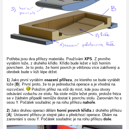
Potřeba jsou dva přířezy materiálu. Používám
XPS
. Z prvního
vyrábím lože, z druhého křídlo. Křídlo bude ležet v loži horním
povrchem. Je to proto, že horní povrch je většinou více zakřivený a
obrobek bude v loži lépe držet.
1
) Jako první vyrábím
osazení přířezu
, ze kterého se bude vyrábět
lože [
B
]. První proto, že to je jednoduchá operace a je vhodná na
rozcvičení.
Položím přířez na stůl do míst, kde jsou otvory
odsávání vzduchu ze stolu. Na stole může ležet proto, protože fréza
se v žádném případě nemůže dostat k povrchu stolu. Zarovnám ho s
osou Y. Počátek souřadnic je na rohu přířezu
nahoře
.
2
) Jako druhou operaci dělám
horní povrch křídla
z druhého přířezu
[
A
]. Ustavení přířezu je stejné jako u předchozí operace. Dbám na
zarovnání s osou Y. Počátek souřadnic je na rohu přířezu
dole
.