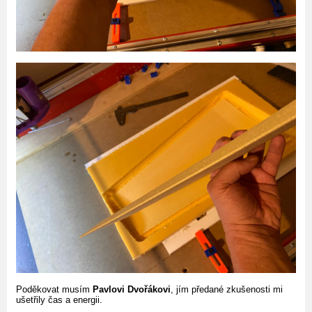
Poděkovat musím
Pavlovi Dvořákovi
, jím předané zkušenosti mi
ušetřily čas a energii.