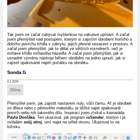
Tak jsem se začal zabývat myšlenkou na vakuové upínání. A začal
jsem přemýšlet nad postupem, kterým si zajistím obrobení horního a
dolního povrchu křídla v zákrytu, jejich přesné sesazení v prostoru. A
začal jsem přemýšlet, jak to dělat ve větších rozměrech, než je
mrňavé křídlo mrňavého házedla. A začal jsem přemýšlet, jak si
usnadnit výměnu nástroje během obrábění na jedno upnutí, jak si
zajistit opakované najetí počátku na obrobku.
Sonda
4.1.2024
Dílna
Přemýšlel jsem, jak zajistit nastavení nuly, vůči čemu. Ať je obrobek
ze dřeva nebo z pěnového materiálu, je těžké najet opakovaně
povrch nebo roh takového dílu. Inspiraci jsem získal u kamaráda
Pavla Dvořáka
. Ten ukazoval, jak program
ioSender
, kterým i já
ovládám
svůj stroj
, umí najet na střed otvoru. Ukazoval to na
ložisku.