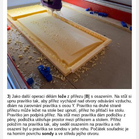
3
) Jako další operaci dělám
lože
z přířezu [
B
] s osazením. Na stůl si
upnu pravítko tak, aby přířez vycházel nad otvory odsávání vzduchu,
dbám na zarovnání pravítka s osou Y. Pravítko na druhé straně
přířezu může ležet na stole bez upnutí, přířez ho přitlačí ke stolu.
Pravítko jen podpírá přířez. Na stůl mezi pravítka dám podložku z
pěny, podložka utěsňuje prostor mezi přířezem a stolem. Přířez
položím na pravítka tak, aby seděl osazením na pravítku a roh
osazení byl u pravítka se sondou v jeho rohu. Počátek souřadnic je
na horním povrchu
sondy
a ve středu jejího otvoru.