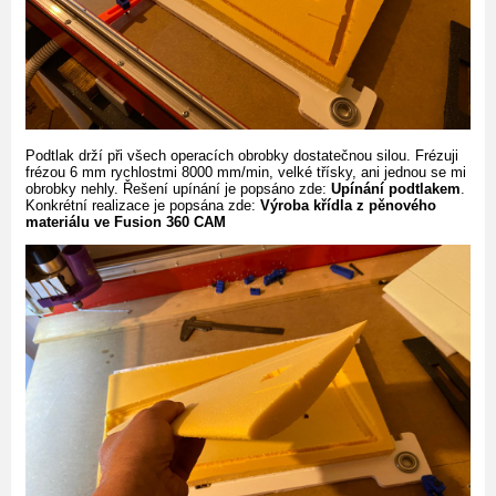
Podtlak drží při všech operacích obrobky dostatečnou silou. Frézuji
frézou 6 mm rychlostmi 8000 mm/min, velké třísky, ani jednou se mi
obrobky nehly. Řešení upínání je popsáno zde:
Upínání podtlakem
.
Konkrétní realizace je popsána zde:
Výroba křídla z pěnového
materiálu ve Fusion 360 CAM