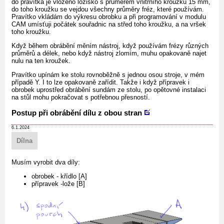
do pravítka je vloženo ložisko s průměrem vnitřního kroužku 15 mm,
do toho kroužku se vejdou všechny průměry fréz, které používám.
Pravítko vkládám do výkresu obrobku a při programování v modulu
CAM umísťuji počátek souřadnic na střed toho kroužku, a na vršek
toho kroužku.
Když během obrábění měním nástroj, když používám frézy různých
průměrů a délek, nebo když nástroj zlomím, muhu opakovaně najet
nulu na ten kroužek.
Pravítko upínám ke stolu rovnoběžně s jednou osou stroje, v mém
případě Y. I to lze opakovaně zařídit. Takže i když přípravek i
obrobek uprostřed obrábění sundám ze stolu, po opětovné instalaci
na stůl mohu pokračovat s potřebnou přesností.
Postup při obrábění dílu z obou stran
6.1.2024
Dílna
Musím vyrobit dva díly:
obrobek - křídlo [A]
přípravek -lože [B]