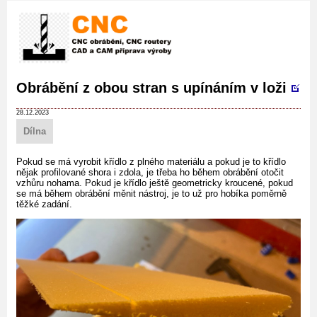
Obrábění z obou stran s upínáním v loži
28.12.2023
Dílna
Pokud se má vyrobit křídlo z plného materiálu a pokud je to křídlo
nějak profilované shora i zdola, je třeba ho během obrábění otočit
vzhůru nohama. Pokud je křídlo ještě geometricky kroucené, pokud
se má během obrábění měnit nástroj, je to už pro hobíka poměrně
těžké zadání.