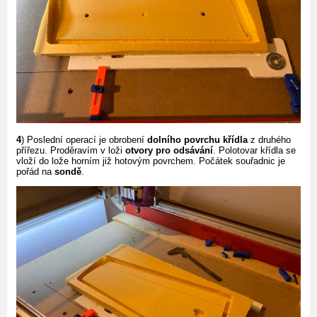
4
) Poslední operací je obrobení
dolního povrchu křídla
z druhého
přířezu. Proděravím v loži
otvory pro odsávání
. Polotovar křídla se
vloží do lože horním již hotovým povrchem. Počátek souřadnic je
pořád na
sondě
.