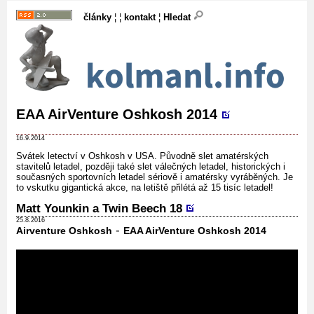
články
¦ ¦
kontakt
¦
Hledat
EAA AirVenture Oshkosh 2014
16.9.2014
Svátek letectví v Oshkosh v USA. Původně slet amatérských
stavitelů letadel, později také slet válečných letadel, historických i
současných sportovních letadel sériově i amatérsky vyráběných. Je
to vskutku gigantická akce, na letiště přilétá až 15 tisíc letadel!
Matt Younkin a Twin Beech 18
25.8.2016
-
Airventure Oshkosh
EAA AirVenture Oshkosh 2014