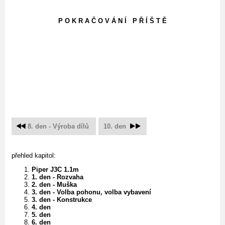
P O K R A Č O V Á N Í P Ř Í Š T Ě
8. den - Výroba dílů
10. den
přehled kapitol:
Piper J3C 1.1m
1. den - Rozvaha
2. den - Muška
3. den - Volba pohonu, volba vybavení
3. den - Konstrukce
4. den
5. den
6. den