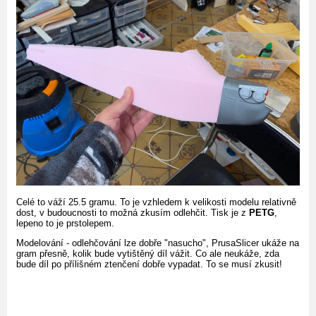
Celé to váží 25.5 gramu. To je vzhledem k velikosti modelu relativně
dost, v budoucnosti to možná zkusím odlehčit. Tisk je z
PETG
,
lepeno to je prstolepem.
Modelování - odlehčování lze dobře "nasucho", PrusaSlicer ukáže na
gram přesně, kolik bude vytištěný díl vážit. Co ale neukáže, zda
bude díl po přílišném ztenčení dobře vypadat. To se musí zkusit!