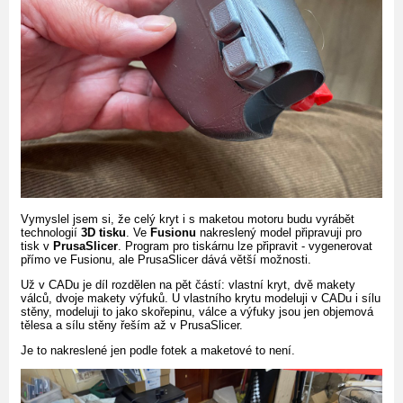
Vymyslel jsem si, že celý kryt i s maketou motoru budu vyrábět
technologií
3D tisku
. Ve
Fusionu
nakreslený model připravuji pro
tisk v
PrusaSlicer
. Program pro tiskárnu lze připravit - vygenerovat
přímo ve Fusionu, ale PrusaSlicer dává větší možnosti.
Už v CADu je díl rozdělen na pět částí: vlastní kryt, dvě makety
válců, dvoje makety výfuků. U vlastního krytu modeluji v CADu i sílu
stěny, modeluji to jako skořepinu, válce a výfuky jsou jen objemová
tělesa a sílu stěny řeším až v PrusaSlicer.
Je to nakreslené jen podle fotek a maketové to není.