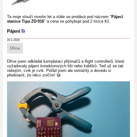
Ta moje slouží mnoho let a stále se prodává pod názvem "
Pájecí
stanice Tipa ZD-916
" a cena se pohybuje pod 2 tisíce Kč.
Pájení
20.1.2026
Dílna
Dříve jsem odkládal kompletaci přijímačů a flight controllerů, které
vyžadovaly pájení konektorových lišt nebo kablíků. Teď už se tak
nebojím, cvik je cvik. Pořád jsem ale ostražitý a dovedu si
představit, že něco zničím! 😃