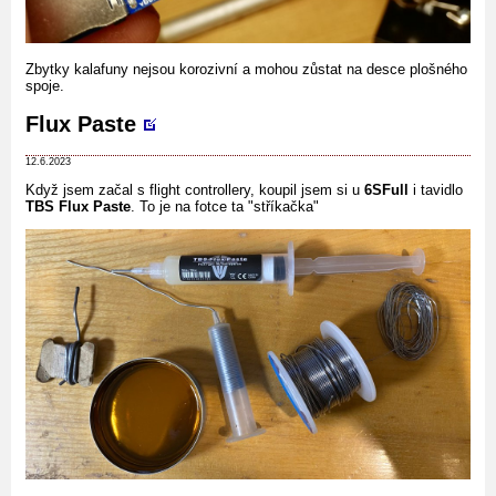
Zbytky kalafuny nejsou korozivní a mohou zůstat na desce plošného
spoje.
Flux Paste
12.6.2023
Když jsem začal s flight controllery, koupil jsem si u
6SFull
i tavidlo
TBS Flux Paste
. To je na fotce ta "stříkačka"