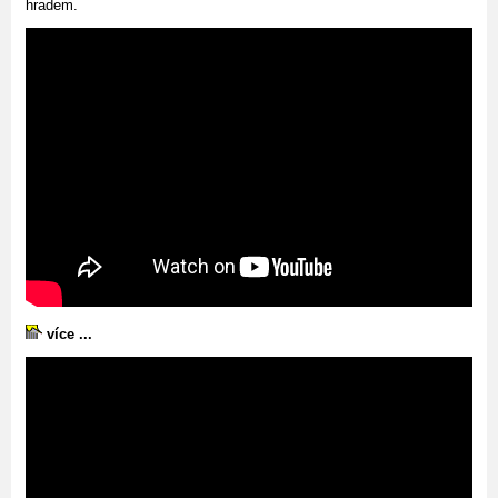
hradem.
více ...