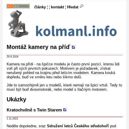
články
¦ ¦
kontakt
¦
Hledat
Montáž kamery na příď
29.9.2024
Kamera na přídi - na špičce modelu je často první pozicí, kterou lidi
volí při sých prvních pokusech. Motivem je požadavek, získat
nerušený pohled na krajinu před letícím modelem. Kamera kouká
dopředu, buď ve směru letu nebo šikmo dolů.
Jde to samozřejmě jen u modelů, které nemají na špici vrtuli. Tedy to
musí být buď dvoumotorák, nebo model s tlačným motorem.
Ukázky
Kratochvilně s Twin Starem
1.11.2021
Neděle dopoledne, sraz
Sdružení letců Českého středohoří
pod