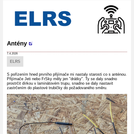
Antény
7.4.2026
ELRS
S pořízením hned prvního přijímače mi nastaly starosti co s anténou.
Přijímače Jeti nebo FrSky měly jen "drátky". Ty se daly snadno
prostrčit dírkou v laminátovém trupu, snadno se daly nastavit
zastrčením do plastové trubičky do požadovaného směru.