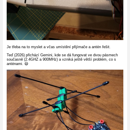
Je třeba na to myslet a včas umístění přijímače a antén řešit.
Teď (2026) přichází Gemini, kde se dá fungovat ve dvou pásmech
současně (2.4GHZ a 900MHz) a vzniká ještě větší problém, co s
anténami. 😃