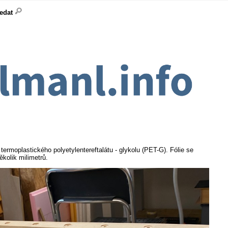
ledat
termoplastického polyetylentereftalátu - glykolu (PET-G). Fólie se
ěkolik milimetrů.