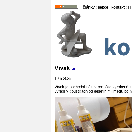
články
¦
sekce
¦
kontakt
¦
H
Vivak
19.5.2025
Vivak je obchodní název pro fólie vyrobené z 
vyrábí v tloušťkách od desetin milimetru po n