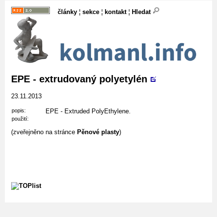
články
¦
sekce
¦
kontakt
¦
Hledat
EPE - extrudovaný polyetylén
23.11.2013
popis:
EPE - Extruded PolyEthylene.
použití:
(zveřejněno na stránce
Pěnové plasty
)