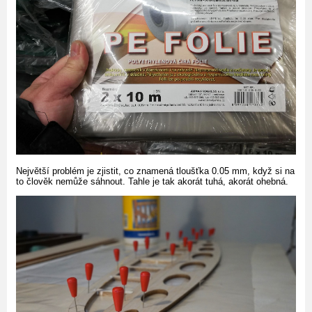
Největší problém je zjistit, co znamená tloušťka 0.05 mm, když si na
to člověk nemůže sáhnout. Tahle je tak akorát tuhá, akorát ohebná.