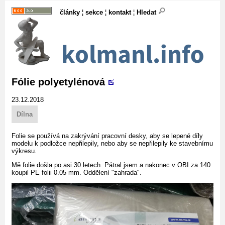
články
¦
sekce
¦
kontakt
¦
Hledat
Fólie polyetylénová
23.12.2018
Dílna
Folie se používá na zakrývání pracovní desky, aby se lepené díly
modelu k podložce nepřilepily, nebo aby se nepřilepily ke stavebnímu
výkresu.
Mě folie došla po asi 30 letech. Pátral jsem a nakonec v OBI za 140
koupil PE folii 0.05 mm. Oddělení "zahrada".