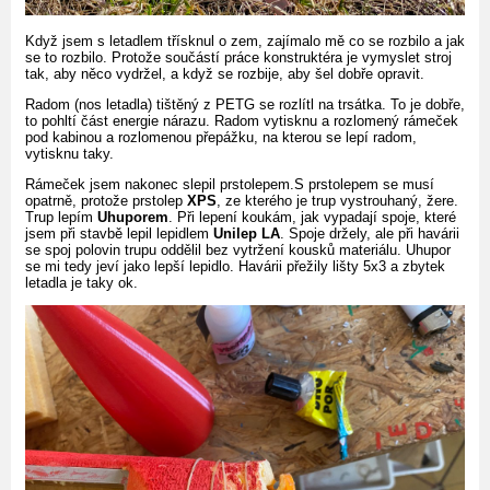
Když jsem s letadlem třísknul o zem, zajímalo mě co se rozbilo a jak
se to rozbilo. Protože součástí práce konstruktéra je vymyslet stroj
tak, aby něco vydržel, a když se rozbije, aby šel dobře opravit.
Radom (nos letadla) tištěný z PETG se rozlítl na trsátka. To je dobře,
to pohltí část energie nárazu. Radom vytisknu a rozlomený rámeček
pod kabinou a rozlomenou přepážku, na kterou se lepí radom,
vytisknu taky.
Rámeček jsem nakonec slepil prstolepem.S prstolepem se musí
opatrně, protože prstolep
XPS
, ze kterého je trup vystrouhaný, žere.
Trup lepím
Uhuporem
. Při lepení koukám, jak vypadají spoje, které
jsem při stavbě lepil lepidlem
Unilep LA
. Spoje držely, ale při havárii
se spoj polovin trupu oddělil bez vytržení kousků materiálu. Uhupor
se mi tedy jeví jako lepší lepidlo. Havárii přežily lišty 5x3 a zbytek
letadla je taky ok.