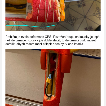
Problém je trvalá deformace XPS. Roztržení trupu na kousky je lepší
než deformace. Kousky jde dobře slepit, tu deformaci budu muset
dořešit, abych radom mohl přilepit a ten byl v ose letadla.