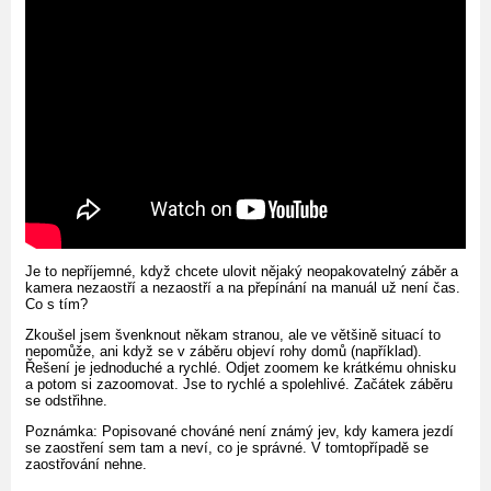
Je to nepříjemné, když chcete ulovit nějaký neopakovatelný záběr a
kamera nezaostří a nezaostří a na přepínání na manuál už není čas.
Co s tím?
Zkoušel jsem švenknout někam stranou, ale ve většině situací to
nepomůže, ani když se v záběru objeví rohy domů (například).
Řešení je jednoduché a rychlé. Odjet zoomem ke krátkému ohnisku
a potom si zazoomovat. Jse to rychlé a spolehlivé. Začátek záběru
se odstřihne.
Poznámka: Popisované chováné není známý jev, kdy kamera jezdí
se zaostření sem tam a neví, co je správné. V tomtopřípadě se
zaostřování nehne.