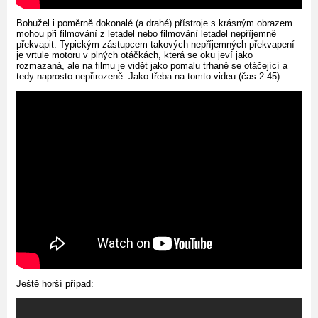
Bohužel i poměrně dokonalé (a drahé) přístroje s krásným obrazem
mohou při filmování z letadel nebo filmování letadel nepříjemně
překvapit. Typickým zástupcem takových nepříjemných překvapení
je vrtule motoru v plných otáčkách, která se oku jeví jako
rozmazaná, ale na filmu je vidět jako pomalu trhaně se otáčející a
tedy naprosto nepřirozeně. Jako třeba na tomto videu (čas 2:45):
Ještě horší případ: