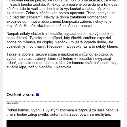
indikovala někde přepal, ale doma na monitoru se ukázalo, že v těch
místech kresba zůstala. A někdy to přepálené opravdu je a to v části
záběru, kde to vadí. Je dobré si to vyzkoušet a nabrat nějakou
zkušenost. Zebra v záběru vás potom upozorní: "Hele, zamysli se
víc nad tím záběrem". Někdy je dobré zatáhnout kompenzaci
expozice do mínusu nebo změnit kompozici záběru, někdy to je
zbytečné. Po několika testech už zkušenost napoví.
Naopak někdy obrázek v hledáčku vypadá dobře, ale výsledek je
nepoužitelný. Typicky to je případ, kdy člověk zatáhne expozici
hodně do mínusu, na displeji hledáčku to ještě vypadá dobře, ale
výsledek je moc tmavý. Hledáček má vysoký jas a to někdy klame.
Takže je dobré si takové situace nazkoušet s různou expozicí. A
vyplatí se zkusit záběry, které náhledem v hledáčku nevypadají
slibně, ale nakonec se doma ukáže, že kamera světelné podmínky
zvládla lépe, než v hledáčku ukazovala.
Ostření v šeru
11.3.2010
Pokud kameru vypnu s vyjetým zoomem a zapnu ji za šera nebo ve
tmě s hodně zdroji světla, automatika zaostřování se nechytne: