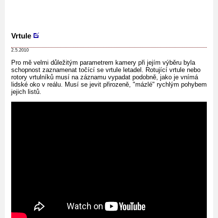
Vrtule
2.5.2010
Pro mě velmi důležitým parametrem kamery při jejím výběru byla
schopnost zaznamenat točící se vrtule letadel. Rotující vrtule nebo
rotory vrtulníků musí na záznamu vypadat podobně, jako je vnímá
lidské oko v reálu. Musí se jevit přirozeně, "mázlé" rychlým pohybem
jejich listů.