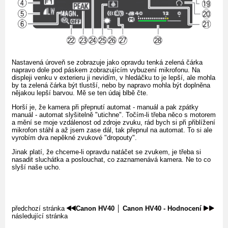
Nastavená úroveň se zobrazuje jako opravdu tenká zelená čárka
napravo dole pod páskem zobrazujícím vybuzení mikrofonu. Na
displeji venku v exterieru ji nevidím, v hledáčku to je lepší, ale mohla
by ta zelená čárka být tlustší, nebo by napravo mohla být doplněna
nějakou lepší barvou. Mě se ten údaj blbě čte.
Horší je, že kamera při přepnutí automat - manuál a pak zpátky
manuál - automat slyšitelně "utichne". Točím-li třeba něco s motorem
a mění se moje vzdálenost od zdroje zvuku, rád bych si při přiblížení
mikrofon stáhl a až jsem zase dál, tak přepnul na automat. To si ale
vyrobím dva nepěkné zvukové "dropouty".
Jinak platí, že chceme-li opravdu natáčet se zvukem, je třeba si
nasadit sluchátka a poslouchat, co zaznamenává kamera. Ne to co
slyší naše ucho.
předchozí stránka
Canon HV40
│
Canon HV40 - Hodnocení
následující stránka