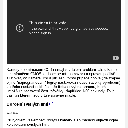
Kamery se snímačem CCD nemají s vrtulemi problém, ale u kamer
se snímačem CMOS je dobré se mít na pozoru a opravdu pečlivě
zjišťovat, co kamera umí a jak se v tomto případě chová (jde zřejmě
o jiné "naprogramování" logiky nastavování času závěrky výrobcem).
Je třeba nastavit delší čas. Je třeba si vybrat kameru, která
umožňuje nastavení času závěrky. Například 1/50 sekundy. To je
čas, při kterém jsou vrtule správně mázlé.
Borcení svislých linií
12.3.2010
Při rychlém vzájemném pohybu kamery a snímaného objektu dojde
ke zborcení svislých linií: