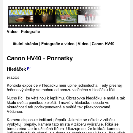
Video
-
Fotografie
-
titulní stránka
|
Fotografie a video
|
Video
|
Canon HV40
Canon HV40 - Poznatky
Hledáček
16.3.2010
Kontrola expozice v hledáčku není úplně jednoduchá. Tedy přesněji
řečeno výsledky se mohou od obrazu viděného v hledáčku lišit.
Nutno říci, že většinou k lepšímu. Obrazovka hledáčku je malá a tak
škálu světla poněkud zploští. Tmavé v hledáčku nebude ve
skutečnosti tak podexponované a světlé tak přeexponované.
Většinou.
Kamera disponuje indikací přepalů. Jakmile se někde v záběru
vyskytují přepaly, kamera tato místa v záběru vyšrafuje. Říká se
tomu zebra. Je to užitečná fíčura. Ukazuje se, že kolikrát kamera