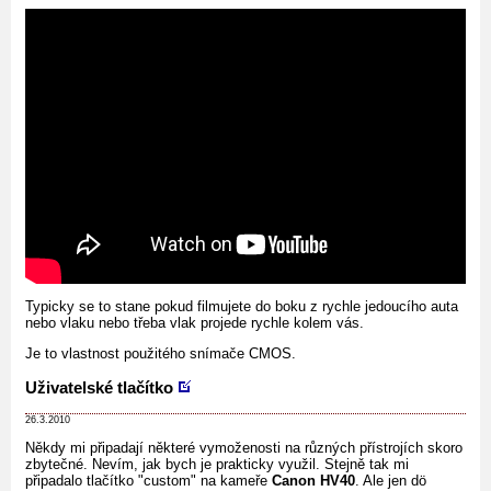
Typicky se to stane pokud filmujete do boku z rychle jedoucího auta
nebo vlaku nebo třeba vlak projede rychle kolem vás.
Je to vlastnost použitého snímače CMOS.
Uživatelské tlačítko
26.3.2010
Někdy mi připadají některé vymoženosti na různých přístrojích skoro
zbytečné. Nevím, jak bych je prakticky využil. Stejně tak mi
připadalo tlačítko "custom" na kameře
Canon HV40
. Ale jen dö