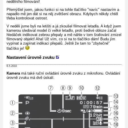
nedělního filmování!
Přemýšlel jsem, jakou funkci si na tohle tlačítko "navíc" nastavím a
napadlo mě jen dát si na něj zvětšení obrazu. Kdybych někdy chtěl
třeba kontrolovat ostrost.
V neděli jsme byli na letišti a já zkoušel filmovat letadla. A když jsem
kamerou sledoval model či velké letadlo, proti šedivé obloze začal
hledáček indikovat zebrou přepaly a mě náhle v tom šrafování zmizel
filmovaný objekt! Aha! Už vím, co si na to tlačítko dám! Budu jím
vypínat a zapínat indikaci přepalů. Ještě že tam to "zbytečné"
tlačítko je!
Nastavení úrovně zvuku
6.5.2010
Kamera
má také ruční ovládání úrovně zvuku z mikrofonu. Ovládání
úrovně zvuku má dvě úskalí.