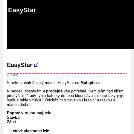
abc
EasyStar
EasyStar
7.7.2009
Stavím začátečnický model. EasyStar od
Multiplexe
.
K modelu dostávám
v prodejně
vše potřebné. Nemusím nad ničím
přemýšlet. "Tady tyhle baterky do toho kluci dávají, motor taky jiný,
lepší a tuhle vrtulku." Odcházím s nevelkou krabicí a taškou s
různou drobotí.
Poprvé v rukou majitele
Stavba
Zálet
│
Letové vlastnosti