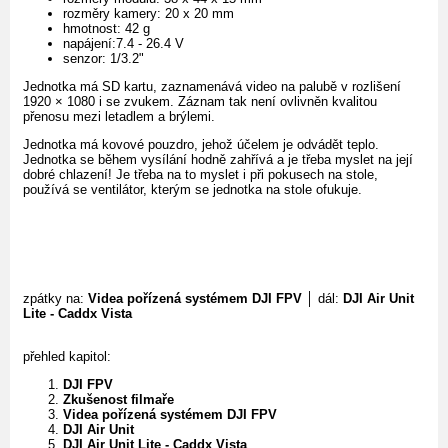
rozměry kamery: 20 x 20 mm
hmotnost: 42 g
napájení:7.4 - 26.4 V
senzor: 1/3.2"
Jednotka má SD kartu, zaznamenává video na palubě v rozlišení
1920 × 1080 i se zvukem. Záznam tak není ovlivněn kvalitou
přenosu mezi letadlem a brýlemi.
Jednotka má kovové pouzdro, jehož účelem je odvádět teplo.
Jednotka se během vysílání hodně zahřívá a je třeba myslet na její
dobré chlazení! Je třeba na to myslet i při pokusech na stole,
používá se ventilátor, kterým se jednotka na stole ofukuje.
zpátky na:
Videa pořízená systémem DJI FPV
│ dál:
DJI Air Unit
Lite - Caddx Vista
přehled kapitol:
DJI FPV
Zkušenost filmaře
Videa pořízená systémem DJI FPV
DJI Air Unit
DJI Air Unit Lite - Caddx Vista